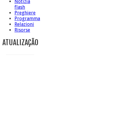
Notizia
flash
Preghiere
Programma
Relazioni
Risorse
ATUALIZAÇÃO
Conclusione di sr Anna Caiazza, Superiora generale
5 ottobre foto – Messa di ringraziamento
5 ottobre foto – Conclusione del Capitolo
5 ottobre informazione flash
4 ottobre foto – Udienza con Papa Francesco
Video – Saluto della nuova Superiora generale
5 ottobre
4 ottobre informazione flash
3 ottobre foto – Elezione del Consiglio generale