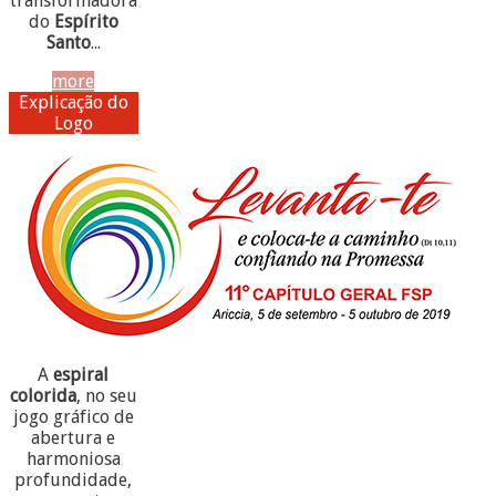
transformadora
do
Espírito
Santo
...
more
Explicação do
Logo
A
espiral
colorida
, no seu
jogo gráfico de
abertura e
harmoniosa
profundidade,