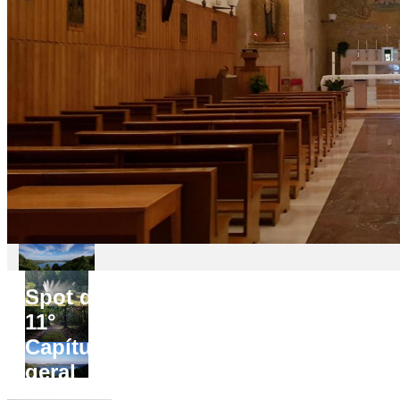
Spot do
11°
Capítulo
geral