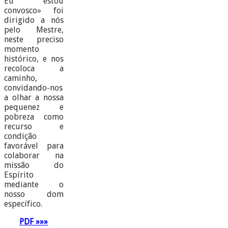
Eu estou
convosco» foi
dirigido a nós
pelo Mestre,
neste preciso
momento
histórico, e nos
recoloca a
caminho,
convidando-nos
a olhar a nossa
pequenez e
pobreza como
recurso e
condição
favorável para
colaborar na
missão do
Espírito
mediante o
nosso dom
específico.
PDF »»»