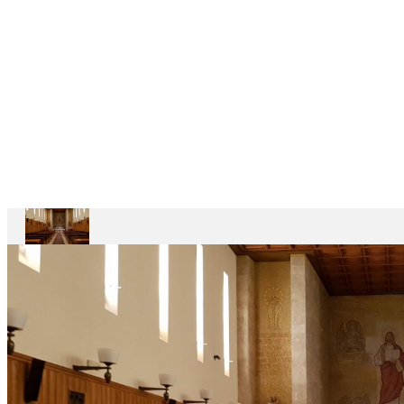
CASAS
DEPENDENTES
Ariccia
Casa
Divin
Maestro