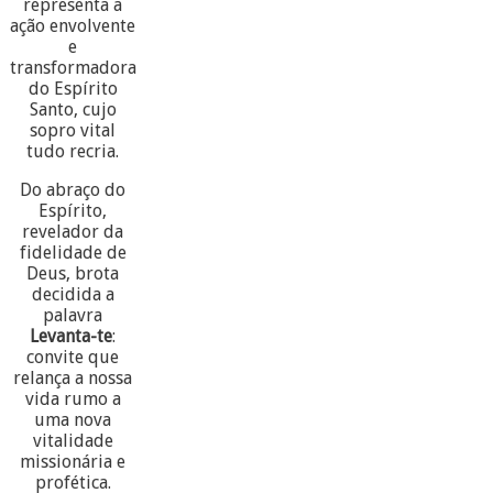
representa a
ação envolvente
e
transformadora
do Espírito
Santo, cujo
sopro vital
tudo recria.
Do abraço do
Espírito,
revelador da
fidelidade de
Deus, brota
decidida a
palavra
Levanta-te
:
convite que
relança a nossa
vida rumo a
uma nova
vitalidade
missionária e
profética.