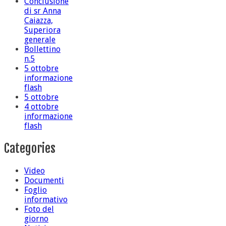
Conclusione
di sr Anna
Caiazza,
Superiora
generale
Bollettino
n.5
5 ottobre
informazione
flash
5 ottobre
4 ottobre
informazione
flash
Categories
Video
Documenti
Foglio
informativo
Foto del
giorno