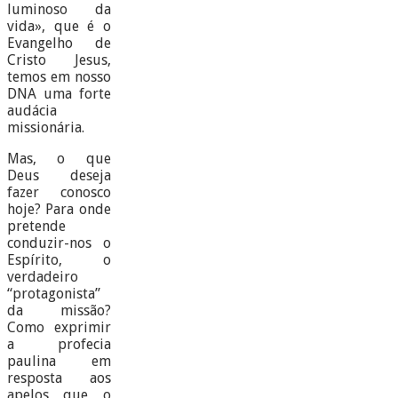
luminoso da
vida», que é o
Evangelho de
Cristo Jesus,
temos em nosso
DNA uma forte
audácia
missionária.
Mas, o que
Deus deseja
fazer conosco
hoje? Para onde
pretende
conduzir-nos o
Espírito, o
verdadeiro
“protagonista”
da missão?
Como exprimir
a profecia
paulina em
resposta aos
apelos que o