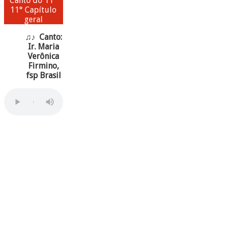
Canto do 11°
11° Capítulo
geral
♫♪ Canto:
Ir. Maria
Verônica
Firmino,
fsp Brasil