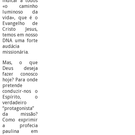
indicar a todos
«o caminho
luminoso da
vida», que é o
Evangelho de
Cristo Jesus,
temos em nosso
DNA uma forte
audácia
missionária.
Mas, o que
Deus deseja
fazer conosco
hoje? Para onde
pretende
conduzir-nos o
Espírito, o
verdadeiro
“protagonista”
da missão?
Como exprimir
a profecia
paulina em