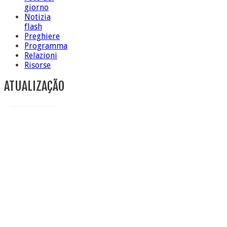
giorno
Notizia
flash
Preghiere
Programma
Relazioni
Risorse
ATUALIZAÇÃO
Conclusione di sr Anna Caiazza, Superiora generale
5 ottobre foto – Messa di ringraziamento
5 ottobre foto – Conclusione del Capitolo
5 ottobre informazione flash
4 ottobre foto – Udienza con Papa Francesco
Video – Saluto della nuova Superiora generale
5 ottobre
4 ottobre informazione flash