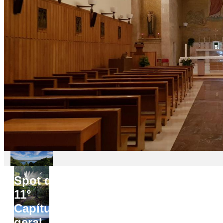
Spot do
11°
Capítulo
geral