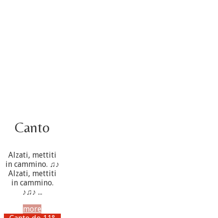
3 ottobre foto – Elezione del Consiglio generale
4 ottobre
Canto
Alzati, mettiti
in cammino. ♫♪
Alzati, mettiti
in cammino.
♪♫♪ ...
more