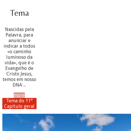
Tema
Nascidas pela
Palavra, para
anunciar e
indicar a todos
«o caminho
luminoso da
vida», que é o
Evangelho de
Cristo Jesus,
temos em nosso
DNA ...
more
Tema do 11°
Capítulo geral