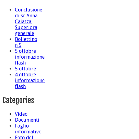
Conclusione
di sr Anna
Caiazza,
Superiora
generale
Bollettino
n.5
5 ottobre
informazione
flash
5 ottobre
4 ottobre
informazione
flash
Categories
Video
Documenti
Foglio
informativo
Foto del