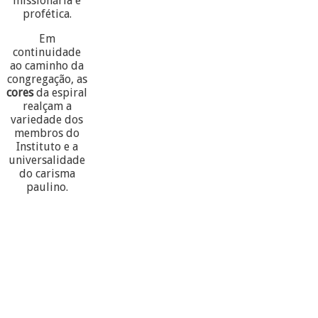
missionária e
profética.
Em
continuidade
ao caminho da
congregação, as
cores
da espiral
realçam a
variedade dos
membros do
Instituto e a
universalidade
do carisma
paulino.
60
PARTECIPANTES