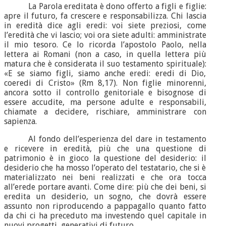
La Parola ereditata è dono offerto a figli e figlie:
apre il futuro, fa crescere e responsabilizza. Chi lascia
in eredità dice agli eredi: voi siete preziosi, come
l’eredità che vi lascio; voi ora siete adulti: amministrate
il mio tesoro. Ce lo ricorda l’apostolo Paolo, nella
lettera ai Romani (non a caso, in quella lettera più
matura che è considerata il suo testamento spirituale):
«E se siamo figli, siamo anche eredi: eredi di Dio,
coeredi di Cristo» (Rm 8,17). Non figlie minorenni,
ancora sotto il controllo genitoriale e bisognose di
essere accudite, ma persone adulte e responsabili,
chiamate a decidere, rischiare, amministrare con
sapienza.
Al fondo dell’esperienza del dare in testamento
e ricevere in eredità, più che una questione di
patrimonio è in gioco la questione del desiderio: il
desiderio che ha mosso l’operato del testatario, che si è
materializzato nei beni realizzati e che ora tocca
all’erede portare avanti. Come dire: più che dei beni, si
eredita un desiderio, un sogno, che dovrà essere
assunto non riproducendo a pappagallo quanto fatto
da chi ci ha preceduto ma investendo quel capitale in
nuovi progetti, generativi di futuro.