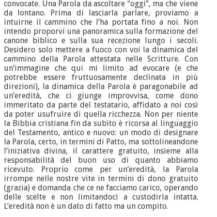
convocate. Una Parola da ascoltare “oggi”, ma che viene
da lontano. Prima di lasciarla parlare, proviamo a
intuirne il cammino che l’ha portata fino a noi. Non
intendo proporvi una panoramica sulla formazione del
canone biblico e sulla sua recezione lungo i secoli.
Desidero solo mettere a fuoco con voi la dinamica del
cammino della Parola attestata nelle Scritture. Con
un’immagine che qui mi limito ad evocare (e che
potrebbe essere fruttuosamente declinata in più
direzioni), la dinamica della Parola è paragonabile ad
un’eredità, che ci giunge improvvisa, come dono
immeritato da parte del testatario, affidato a noi così
da poter usufruire di quella ricchezza. Non per niente
la Bibbia cristiana fin da subito è ricorsa al linguaggio
del Testamento, antico e nuovo: un modo di designare
la Parola, certo, in termini di Patto, ma sottolineandone
l’iniziativa divina, il carattere gratuito, insieme alla
responsabilità del buon uso di quanto abbiamo
ricevuto. Proprio come per un’eredità, la Parola
irrompe nelle nostre vite in termini di dono gratuito
(grazia) e domanda che ce ne facciamo carico, operando
delle scelte e non limitandoci a custodirla intatta.
L’eredità non è un dato di fatto ma un compito.