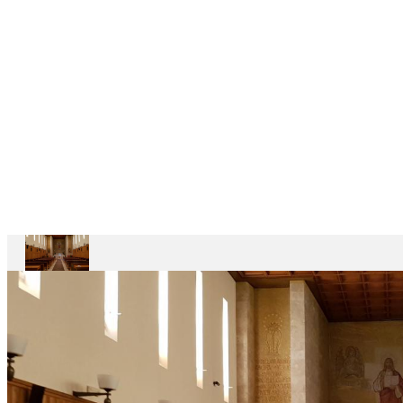
CASAS
DEPENDENTES
Ariccia
Casa
Divin
Maestro