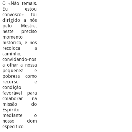
O «Não temais.
Eu estou
convosco» foi
dirigido a nós
pelo Mestre,
neste preciso
momento
histórico, e nos
recoloca a
caminho,
convidando-nos
a olhar a nossa
pequenez e
pobreza como
recurso e
condição
favorável para
colaborar na
missão do
Espírito
mediante o
nosso dom
específico.