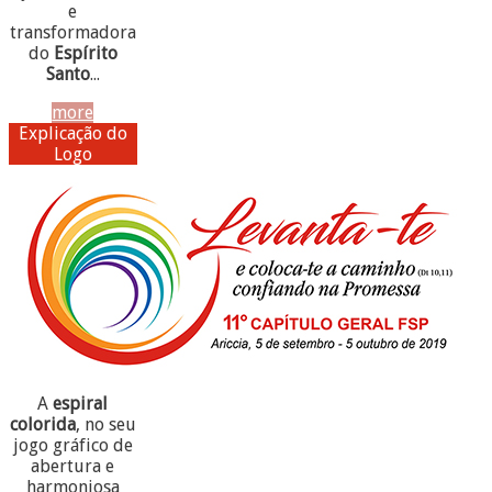
e
transformadora
do
Espírito
Santo
...
more
Explicação do
Logo
A
espiral
colorida
, no seu
jogo gráfico de
abertura e
harmoniosa