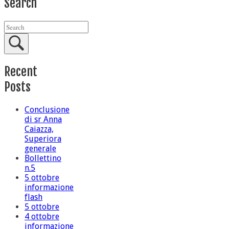
Search
Recent
Posts
Conclusione
di sr Anna
Caiazza,
Superiora
generale
Bollettino
n.5
5 ottobre
informazione
flash
5 ottobre
4 ottobre
informazione