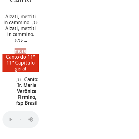
Alzati, mettiti
in cammino. ♫♪
Alzati, mettiti
in cammino.
♪♫♪ ...
more
Canto do 11°
11° Capítulo
geral
♫♪ Canto:
Ir. Maria
Verônica
Firmino,
fsp Brasil