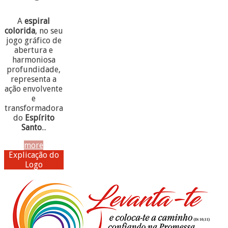
A
espiral
colorida
, no seu
jogo gráfico de
abertura e
harmoniosa
profundidade,
representa a
ação envolvente
e
transformadora
do
Espírito
Santo
...
more
Explicação do
Logo