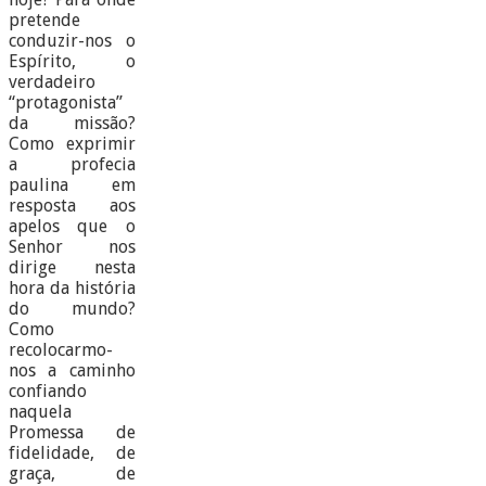
pretende
conduzir-nos o
Espírito, o
verdadeiro
“protagonista”
da missão?
Como exprimir
a profecia
paulina em
resposta aos
apelos que o
Senhor nos
dirige nesta
hora da história
do mundo?
Como
recolocarmo-
nos a caminho
confiando
naquela
Promessa de
fidelidade, de
graça, de