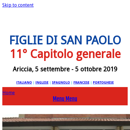
Skip to content
FIGLIE DI SAN PAOLO
11° Capitolo generale
Ariccia, 5 settembre - 5 ottobre 2019
ITALIANO
|
INGLESE
|
SPAGNOLO
|
FRANCESE
|
PORTOGHESE
Home
Menu
Menu