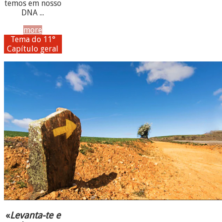
temos em nosso
DNA ...
more
Tema do 11°
Capítulo geral
«
Levanta-te e