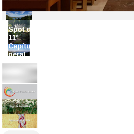
Spot do
11°
Capítulo
geral