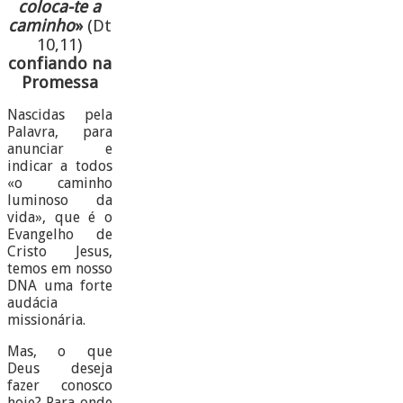
coloca-te a
caminho
»
(Dt
10,11)
confiando na
Promessa
Nascidas pela
Palavra, para
anunciar e
indicar a todos
«o caminho
luminoso da
vida», que é o
Evangelho de
Cristo Jesus,
temos em nosso
DNA uma forte
audácia
missionária.
Mas, o que
Deus deseja
fazer conosco
hoje? Para onde