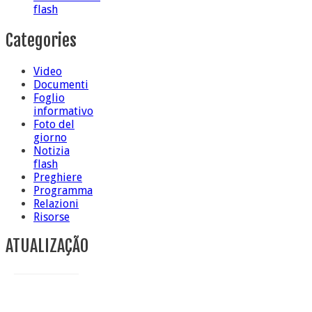
flash
Categories
Video
Documenti
Foglio
informativo
Foto del
giorno
Notizia
flash
Preghiere
Programma
Relazioni
Risorse
ATUALIZAÇÃO
Conclusione di sr Anna Caiazza, Superiora generale
5 ottobre foto – Messa di ringraziamento