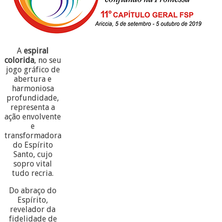
A
espiral
colorida
, no seu
jogo gráfico de
abertura e
harmoniosa
profundidade,
representa a
ação envolvente
e
transformadora
do Espírito
Santo, cujo
sopro vital
tudo recria.
Do abraço do
Espírito,
revelador da
fidelidade de