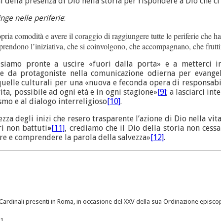
 della presenza di Dio nella storia per rispondere a Dio che ci 
inge nelle periferie
:
ropria comodità e avere il coraggio di raggiungere tutte le periferie che
 prendono l’iniziativa, che si coinvolgono, che accompagnano, che frutt
 siamo pronte a uscire «fuori dalla porta» e a metterci 
 da protagoniste nella comunicazione odierna per evangeliz
 quelle culturali per una «nuova e feconda opera di responsabi
ita, possibile ad ogni età e in ogni stagione»
[9]
; a lasciarci i
smo e al dialogo interreligioso
[10]
.
lezza degli inizi che resero trasparente l’azione di Dio nella v
ri non battuti
»
[11]
, crediamo che il Dio della storia non cess
ere e comprendere la parola della salvezza»
[12]
.
Cardinali presenti in Roma, in occasione del XXV della sua Ordinazione episco
1.