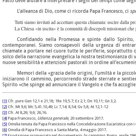
Patto deve aiutare a interpretare i segni dei tempi come segni
L’alleanza di Dio, come ci ricorda Papa Francesco, ci
sp
Tutti siamo invitati ad accettare questa chiamata: uscire dalla p
La Chiesa «in uscita» è la comunità di discepoli missionari che
Confidando nella Promessa e spinte dallo Spirito,
contemporanei. Siamo consapevoli della urgenza di entrare
chiamate a portare nel cuore tutte le periferie, soprattutto
solco della narrazione evangelica la nostra testimonianza di v
nuove sensibilità e attenzioni pastorali in ordine all’ecumeni
Memori della «grazia delle origini, l’umiltà e la picco
iniziarono il cammino, percorrendo strade sterrate e sentie
Spirito «che spinge ad annunciare il Vangelo e che fa accogli
[1]
Cfr. pure Gen 12,1 e 21,18; 1Re 19,5.7; Ez 2,1; Dn 10,11; Gn 3,2.
[2]
Cfr. Mt 9,6; Mc 5,41.10,49; Lc 7,14; 8,54; Gv 5,8; At 12,1-12
[3]
Cfr. At 8,26; 9,6; 26,16.
[4]
Papa Francesco,
Udienza generale
, 20 settembre 2017.
[5]
Omelia tenuta da Papa Francesco nella Concelebrazione Eucaristica con i 
[6]
Omelia di Papa Francesco a Santa Marta, 4 maggio 2017.
[7]
Esortazione pronunciata nel documentario
I
n cammino
, Roma, aprile 196