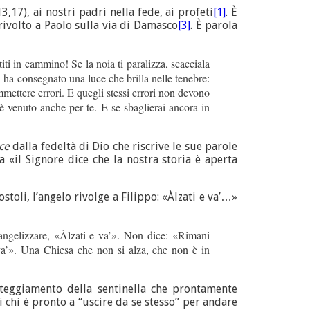
3,17), ai nostri padri nella fede, ai profeti
[1]
. È
 rivolto a Paolo sulla via di Damasco
[3]
. È parola
titi in cammino! Se la noia ti paralizza, scacciala
 ha consegnato una luce che brilla nelle tenebre:
mmettere errori. E quegli stessi errori non devono
 è venuto anche per te. E se sbaglierai ancora in
sce
dalla fedeltà di Dio che riscrive le sue parole
a «il Signore dice che la nostra storia è aperta
toli, l’angelo rivolge a Filippo: «Àlzati e va’…»
angelizzare, «Àlzati e va’». Non dice: «Rimani
 va’». Una Chiesa che non si alza, che non è in
atteggiamento della sentinella che prontamente
 chi è pronto a “uscire da se stesso” per andare