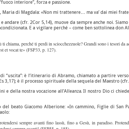
 “fuoco interiore”, forza e passione.
, Maria di Magdala: «Non mi trattenere… ma va’ dai miei frate
i e andare (cfr. 2Cor 5,14), muove da sempre anche noi. Siam
ncondizionata. E a vigilare perché – come ben sottolinea don Al
sù ti chiama, perché ti perdi in sciocchezzuole? Grandi sono i tesori da ac
est et vocat te» (FSP33, p. 127).
“uscita”: è l’itinerario di Abramo, chiamato a partire verso u
s 3,17); è il processo spirituale della sequela del Maestro (cfr.
ni e della nostra vocazione all’Alleanza. Il nostro Dio ci chie
mo del beato Giacomo Alberione: «In cammino, Figlie di San P
aolo:
endersi sempre avanti fino lassù, fino a Gesù, in paradiso. Protende
tendersi sempre avanti! (FSP55, p. 185).