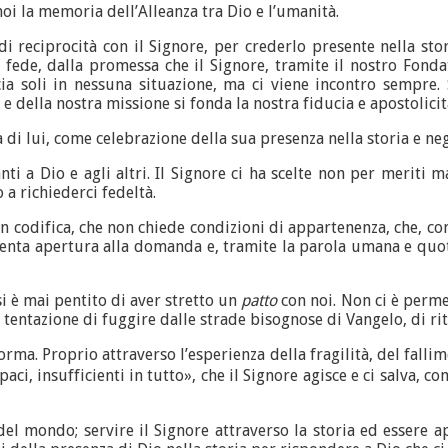
noi la memoria dell’Alleanza tra Dio e l’umanità.
di reciprocità con il Signore, per crederlo presente nella stor
 fede, dalla promessa che il Signore, tramite il nostro Fondat
scia soli in nessuna situazione, ma ci viene incontro sempre.
e della nostra missione si fonda la nostra fiducia e apostolicit
 di lui, come celebrazione della sua presenza nella storia e neg
anti a Dio e agli altri. Il Signore ci ha scelte non per meriti
a richiederci fedeltà.
on codifica, che non chiede condizioni di appartenenza, che, com
venta apertura alla domanda e, tramite la parola umana e quotid
si è mai pentito di aver stretto un
patto
con noi. Non ci è perme
tentazione di fuggire dalle strade bisognose di Vangelo, di riti
orma. Proprio attraverso l’esperienza della fragilità, del falli
paci, insufficienti in tutto», che il Signore agisce e ci salva
 del mondo; servire il Signore attraverso la storia ed essere ap