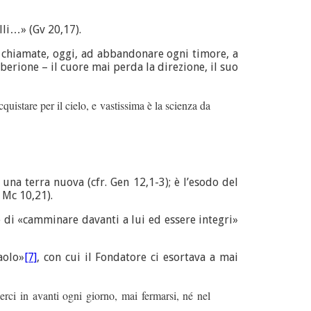
lli…» (Gv 20,17).
o chiamate, oggi, ad abbandonare ogni timore, a
berione – il cuore mai perda la direzione, il suo
quistare per il cielo, e vastissima è la scienza da
na terra nuova (cfr. Gen 12,1-3); è l’esodo del
 Mc 10,21).
de di «camminare davanti a lui ed essere integri»
aolo»
[7]
, con cui il Fondatore ci esortava a mai
rci in avanti ogni giorno, mai fermarsi, né nel