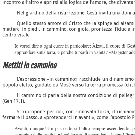
incontro all’altro e aprirsi alla logica dell’amore, che diventa
Nel giardino della risurrezione, Gesù invita una donna
Quello stesso amore di Cristo che la spinge ad alzars
metterci in piedi, in cammino, con gioia, prontezza, fiducia i
centro vitale:
Io vorrei dire a ogni cuore in particolare: Àlzati, il cuore di Ge
apprendere sulla terra, e perché ti perdi in vanità? «Magister ad
Mettiti in cammino
L’espressione «in cammino» racchiude un dinamismo di 
popolo eletto, guidato da Mosè verso la terra promessa (cfr. E
Il cammino ci parla della nostra condizione di pellegri
(Gen 17,1).
Si ripropone per noi, con rinnovata forza, il richia
fermare il passo, a «protenderci in avanti», come l’apostolo P
Avanti, dunque! Un passo dopo l’altro sempre ascendendo, prot
cammino della santità, né nel lavoro di apostolato. Avanti! Pro