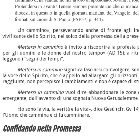
Protendersi in avanti! Tenere sempre presente ciò che ci manca. 
diocesi, in questa o in quella giornata mariana, del Vangelo, d
formati sul cuore di S. Paolo (FSP57, p. 344).
«In cammino», perseverando anche di fronte agli inev
vivificante dello Spirito, nel solco della promessa della pres
Mettersi in cammino
è invito a riscoprire la profezia
per gli uomini e le donne del nostro tempo» (AD 15); a ritrov
leggono i “segni dei tempi”.
Mettersi in cammino
significa lasciarsi coinvolgere, se
la voce dello Spirito, che è appello ad allargare gli orizzon
raggiunte, non percepisce i cambiamenti e non è capace di st
Mettersi
in cammino
vuol dire abbandonare le zone di
emergente, dall’avvento di una sognata Nuova Gerusalemme.
«Io sono la via, la verità e la vita», dice Gesù (cfr. Gv
l’Uomo che cammina e ci fa camminare.
Confidando nella
Promessa