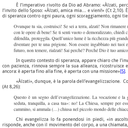
È l’imperativo rivolto da Dio ad Abramo: «Àlzati, perco
l’invito dello Sposo: «Àlzati, amica mia… e vieni!» (Ct 2,10). È
di speranza contro ogni paura, ogni scoraggiamento, ogni tie
Ovunque tu sia, costruisci! Se sei a terra, alzati! Non rimanere m
con le opere di bene! Se ti senti vuoto o demoralizzato, chiedi 
difendila, proteggila. Quell’unico lume è la ricchezza più grand
diventare per te una prigione. Non essere ingabbiato nei tuoi e
futuro, non temere, rialzati! Sai perché? Perché Dio è tuo amic
In questo contesto di speranza, appare chiaro che l’i
con pazienza, rinnova sempre la sua alleanza, ricostruisce 
ancora: è aperta fino alla fine, è aperta con una missione»
[5]
.
«Àlzati», dunque, è la parola dell’evangelizzazione. Co
(At 8,26):
Questo è un segno dell’evangelizzazione. La vocazione e la g
seduta, tranquilla, a casa tua»: no! La Chiesa, sempre per es
cammino, si ammala (…) chiusa nel piccolo mondo delle chiacch
Chi evangelizza lo fa ponendosi in piedi, «in ascol
risponde, anche con il movimento del corpo, a una chiamata, 