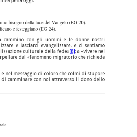
interpella oggi.
 hanno bisogno della luce del Vangelo (EG 20).
ificano e festeggiano (EG 24).
in cammino con gli uomini e le donne nostri
zare e lasciarci evangelizzare, e ci sentiamo
lizzazione culturale della fede»
[8]
; a «vivere nel
nterpellare dal «fenomeno migratorio che richiede
ita e nel messaggio di coloro che colmi di stupore
a di camminare con noi attraverso il dono dello
pale.