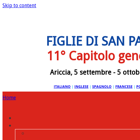
Skip to content
FIGLIE DI SAN 
11° Capitolo gen
Ariccia, 5 settembre - 5 otto
ITALIANO
|
INGLESE
|
SPAGNOLO
|
FRANCESE
|
P
Home