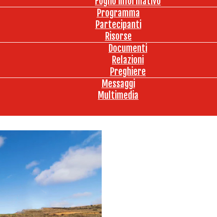
Foglio informativo
Programma
Partecipanti
Risorse
Documenti
Relazioni
Preghiere
Messaggi
Multimedia