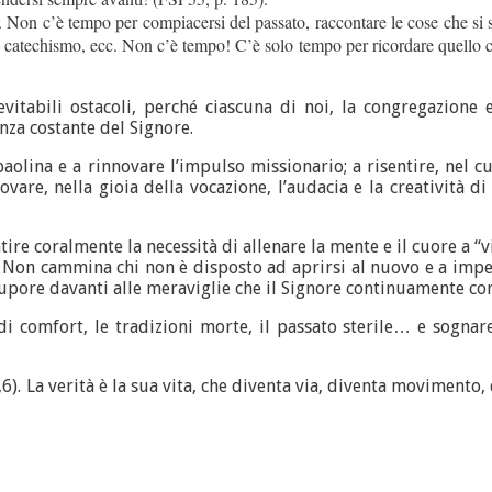
Non c’è tempo per compiacersi del passato, raccontare le cose che si sono
el catechismo, ecc. Non c’è tempo! C’è solo tempo per ricordare quello 
itabili ostacoli, perché ciascuna di noi, la congregazione e
enza costante del Signore.
 paolina e a rinnovare l’impulso missionario; a risentire, nel 
are, nella gioia della vocazione, l’audacia e la creatività di 
ntire coralmente la necessità di allenare la mente e il cuore a “
ti. Non cammina chi non è disposto ad aprirsi al nuovo e a impe
upore davanti alle meraviglie che il Signore continuamente co
 comfort, le tradizioni morte, il passato sterile… e sognare
 14,6). La verità è la sua vita, che diventa via, diventa movimen