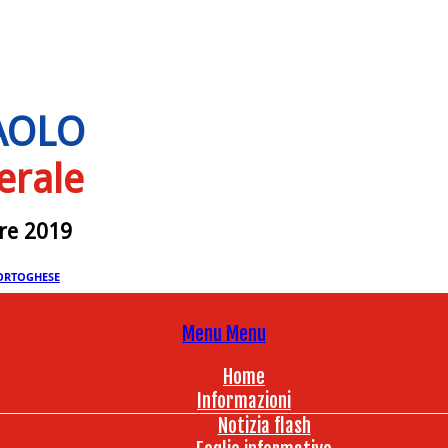
PAOLO
erale
bre 2019
ORTOGHESE
Menu
Menu
Home
Informazioni
Notizia flash