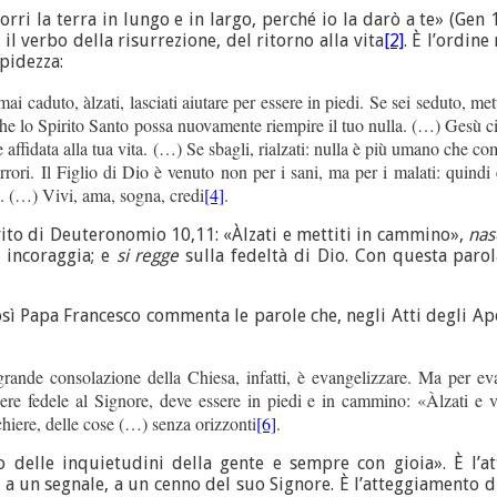
rri la terra in lungo e in largo, perché io la darò a te» (Gen 1
 il verbo della risurrezione, del ritorno alla vita
[2]
. È l’ordine
pidezza:
ai caduto, àlzati, lasciati aiutare per essere in piedi. Se sei seduto, met
che lo Spirito Santo possa nuovamente riempire il tuo nulla. (…) Gesù ci
e aﬃdata alla tua vita. (…) Se sbagli, rialzati: nulla è più umano che co
rrori. Il Figlio di Dio è venuto non per i sani, ma per i malati: quindi
o. (…) Vivi, ama, sogna, credi
[4]
.
nvito di Deuteronomio 10,11: «Àlzati e mettiti in cammino»,
na
e incoraggia; e
si regge
sulla fedeltà di Dio. Con questa parol
sì Papa Francesco commenta le parole che, negli Atti degli Apos
rande consolazione della Chiesa, infatti, è evangelizzare. Ma per ev
sere fedele al Signore, deve essere in piedi e in cammino: «Àlzati e
iere, delle cose (…) senza orizzonti
[6]
.
to delle inquietudini della gente e sempre con gioia». È l’
a un segnale, a un cenno del suo Signore. È l’atteggiamento di