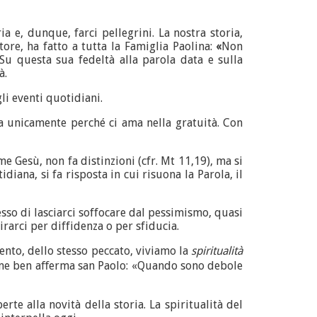
ia e, dunque, farci pellegrini. La nostra storia,
ore, ha fatto a tutta la Famiglia Paolina:
«
Non
 Su questa sua fedeltà alla parola data e sulla
à.
li eventi quotidiani.
 ma unicamente perché ci ama nella gratuità. Con
e Gesù, non fa distinzioni (cfr. Mt 11,19), ma si
iana, si fa risposta in cui risuona la Parola, il
sso di lasciarci soffocare dal pessimismo, quasi
rarci per diffidenza o per sfiducia.
mento, dello stesso peccato, viviamo la
spiritualità
, come ben aﬀerma san Paolo: «Quando sono debole
erte alla novità della storia. La spiritualità del