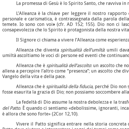
La promessa di Gesù è lo Spirito Santo, che ravviva in 
L’Alleanza è la chiave per leggere il nostro rapporto 
personale e carismatica, è contrassegnata dalla parola della
temete. Io sono con voi
»
(cfr. AD 152; 155). Dio non ci la
consapevolezza che lo Spirito è protagonista della nostra vita 
Il Signore ci chiama a vivere l’Alleanza come esperienza
Alleanza che diventa
spiritualità dell’umiltà
: umili dav
umiltà ascoltiamo le voci di persone ed eventi che continuano 
Alleanza che è
spiritualità dell’ascolto
: un ascolto che n
allena a percepire l’altro come “presenza”; un ascolto che di
Vangelo della vita e della pace.
Alleanza che è
spiritualità della fiducia
, perché Dio non 
fosse esaurita la grazia di Dio; non possiamo soccombere alla 
La fedeltà di Dio assume la nostra debolezza e la trasf
del Patto
. È quando ci sentiamo «debolissime, ignoranti, inca
è allora che sono forte» (2Cor 12,10).
Vivere il Patto significa entrare nella storia concreta