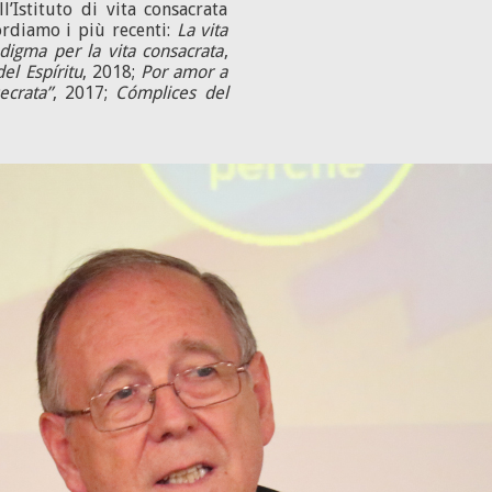
’Istituto di vita consacrata
cordiamo i più recenti:
La vita
igma per la vita consacrata
,
el Espíritu
, 2018;
Por amor a
ecrata”
, 2017;
Cómplices del