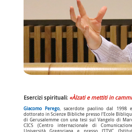
Esercizi spirituali:
«Àlzati e mettiti in cam
Giacomo Perego
, sacerdote paolino dal 1998 e
dottorato in Scienze Bibliche presso l’Ecole Bibliq
di Gerusalemme con una tesi sul Vangelo di Marc
CICS (Centro internazionale di Comunicazione
Università Gregoriana e presso l’ITVC (Istit