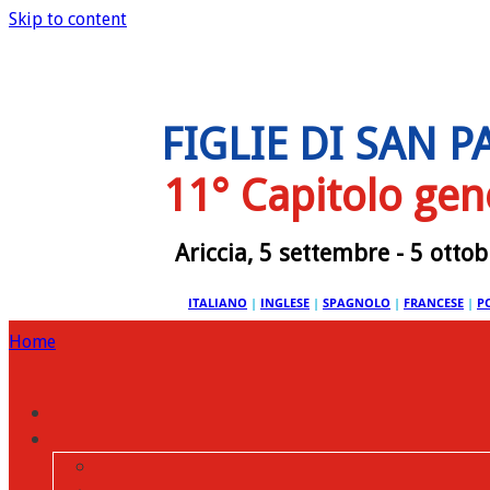
Skip to content
FIGLIE DI SAN 
11° Capitolo gen
Ariccia, 5 settembre - 5 otto
ITALIANO
|
INGLESE
|
SPAGNOLO
|
FRANCESE
|
P
Home