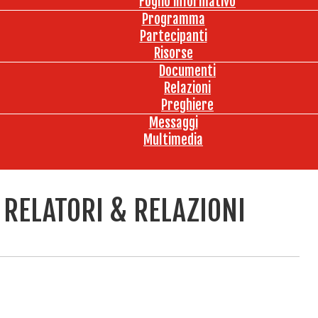
Foglio informativo
Programma
Partecipanti
Risorse
Documenti
Relazioni
Preghiere
Messaggi
Multimedia
RELATORI & RELAZIONI