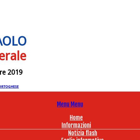
PAOLO
erale
bre 2019
ORTOGHESE
Menu
Menu
Home
Informazioni
Notizia flash