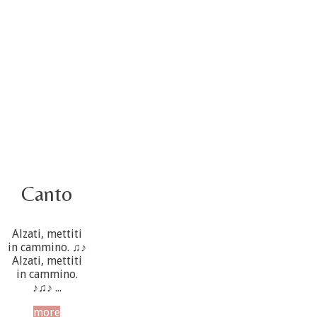
3 ottobre foto – Elezione del Consiglio generale
4 October
Canto
Alzati, mettiti
in cammino. ♫♪
Alzati, mettiti
in cammino.
♪♫♪ ...
more