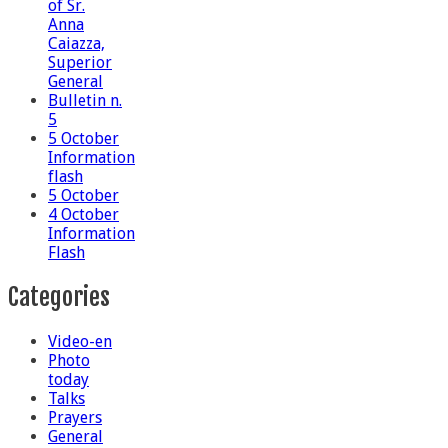
of Sr.
Anna
Caiazza,
Superior
General
Bulletin n.
5
5 October
Information
flash
5 October
4 October
Information
Flash
Categories
Video-en
Photo
today
Talks
Prayers
General