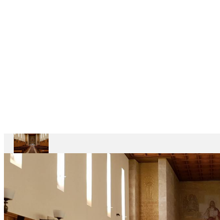
CASAS
DEPENDENTES
Ariccia
Casa
Divin
Maestro