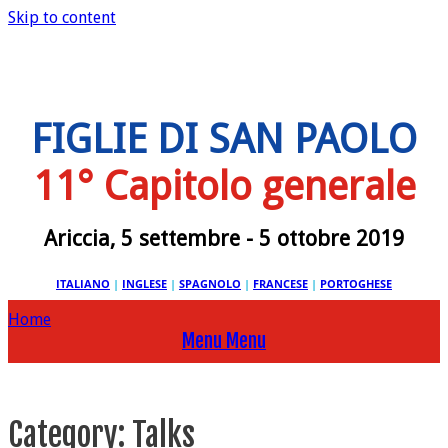
Skip to content
FIGLIE DI SAN PAOLO
11° Capitolo generale
Ariccia, 5 settembre - 5 ottobre 2019
ITALIANO
|
INGLESE
|
SPAGNOLO
|
FRANCESE
|
PORTOGHESE
Home
Menu
Menu
Category:
Talks