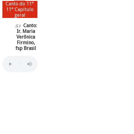
Canto do 11°
11° Capítulo
geral
♫♪ Canto:
Ir. Maria
Verônica
Firmino,
fsp Brasil