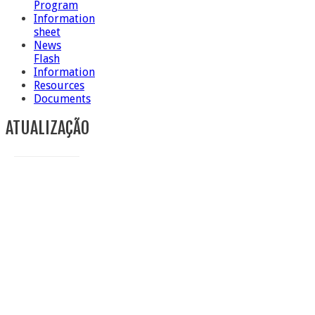
Program
Information
sheet
News
Flash
Information
Resources
Documents
ATUALIZAÇÃO
Conclusion of Sr. Anna Caiazza, Superior General
5 ottobre foto – Messa di ringraziamento
5 ottobre foto – Conclusione del Capitolo
5 October Information flash
4 ottobre foto – Udienza con Papa Francesco
Video – Saluto della nuova Superiora generale
5 October
4 October Information Flash