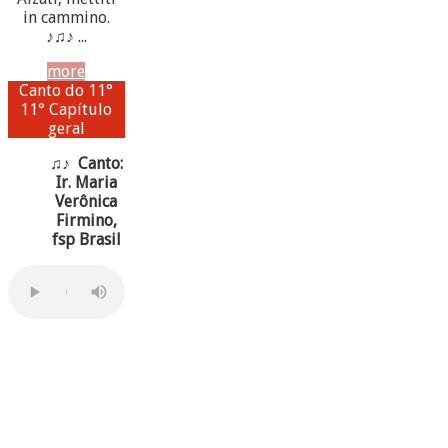
in cammino.
♪♫♪ ...
more
Canto do 11°
11° Capítulo
geral
♫♪ Canto:
Ir. Maria
Verônica
Firmino,
fsp Brasil