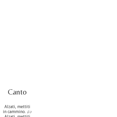
Video – Saluto della nuova Superiora generale
5 de octubre
4 de octubre información flash
3 ottobre foto – Elezione del Consiglio generale
4 de octubre
Canto
Alzati, mettiti
in cammino. ♫♪
Alzati, mettiti