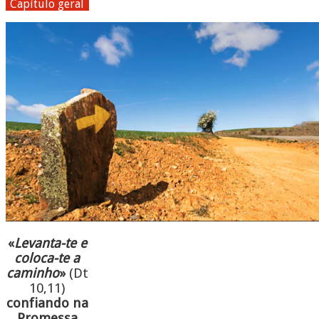
Capítulo geral
«
Levanta-te e
coloca-te a
caminho
»
(Dt
10,11)
confiando na
Promessa