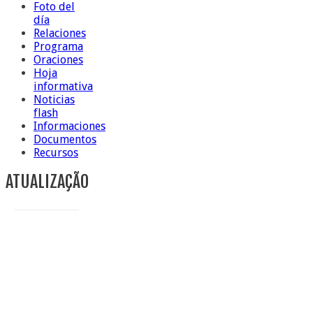
Foto del
día
Relaciones
Programa
Oraciones
Hoja
informativa
Noticias
flash
Informaciones
Documentos
Recursos
ATUALIZAÇÃO
Conclusiòn de Hna. Anna Caiazza, superiora general
5 ottobre foto – Messa di ringraziamento
5 ottobre foto – Conclusione del Capitolo
5 de octubre información flash
4 ottobre foto – Udienza con Papa Francesco