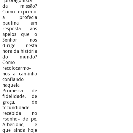
“protagonista”
da missão?
Como exprimir
a profecia
paulina em
resposta aos
apelos que o
Senhor nos
dirige nesta
hora da história
do mundo?
Como
recolocarmo-
nos a caminho
confiando
naquela
Promessa de
fidelidade, de
graça, de
fecundidade
recebida no
«sonho» de pe.
Alberione, e
que ainda hoje