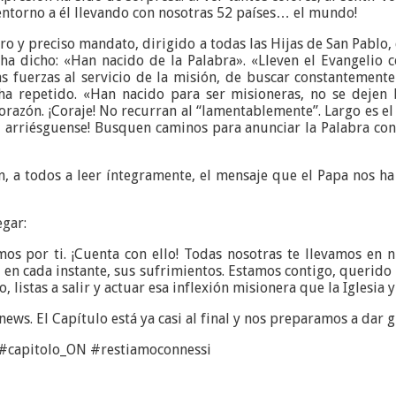
í entorno a él llevando con nosotras 52 países… el mundo!
o y preciso mandato, dirigido a todas las Hijas de San Pablo, 
ha dicho: «Han nacido de la Palabra». «Lleven el Evangelio 
las fuerzas al servicio de la misión, de buscar constanteme
ha repetido. «Han nacido para ser misioneras, no se dejen b
orazón. ¡Coraje! No recurran al “lamentablemente”. Largo es e
, arriésguense! Busquen caminos para anunciar la Palabra con
, a todos a leer íntegramente, el mensaje que el Papa nos ha
gar:
s por ti. ¡Cuenta con ello! Todas nosotras te llevamos en n
, en cada instante, sus sufrimientos. Estamos contigo, querido 
, listas a salir y actuar esa inflexión misionera que la Iglesia
ews. El Capítulo está ya casi al final y nos preparamos a dar g
 #capitolo_ON #restiamoconnessi