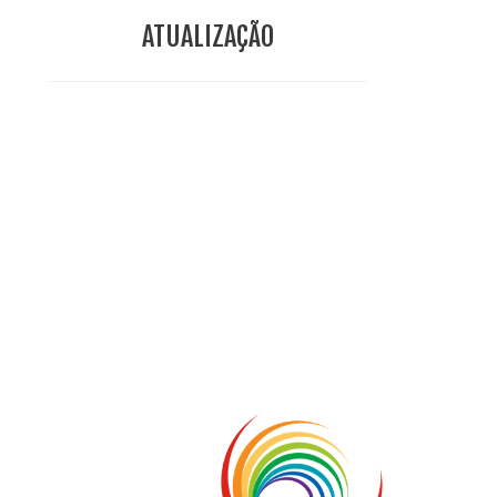
ATUALIZAÇÃO
Conclusiòn de Hna. Anna Caiazza, superiora general
5 ottobre foto – Messa di ringraziamento
5 ottobre foto – Conclusione del Capitolo
5 de octubre información flash
4 ottobre foto – Udienza con Papa Francesco
Video – Saluto della nuova Superiora generale
5 de octubre
3 ottobre foto – Elezione del Consiglio generale
4 de octubre
3 ottobre – Elección de las Consejeras generales