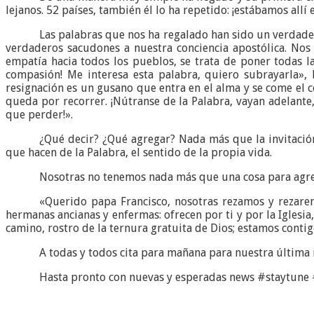
lejanos. 52 países, también él lo ha repetido: ¡estábamos all
Las palabras que nos ha regalado han sido un verdader
verdaderos sacudones a nuestra conciencia apostólica. Nos 
empatía hacia todos los pueblos, se trata de poner todas 
compasión! Me interesa esta palabra, quiero subrayarla», 
resignación es un gusano que entra en el alma y se come el c
queda por recorrer. ¡Nútranse de la Palabra, vayan adelante
que perder!».
¿Qué decir? ¿Qué agregar? Nada más que la invitación
que hacen de la Palabra, el sentido de la propia vida.
Nosotras no tenemos nada más que una cosa para agre
«Querido papa Francisco, nosotras rezamos y rezaremo
hermanas ancianas y enfermas: ofrecen por ti y por la Iglesia
camino, rostro de la ternura gratuita de Dios; estamos contigo
A todas y todos cita para mañana para nuestra última n
Hasta pronto con nuevas y esperadas news #staytune