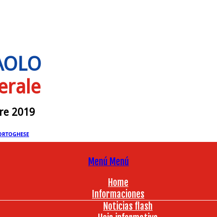
PAOLO
erale
bre 2019
ORTOGHESE
Menú
Menú
Home
Informaciones
Noticias flash