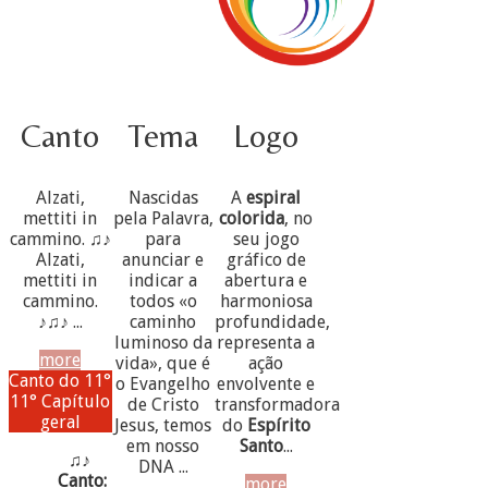
Canto
Tema
Logo
Alzati,
Nascidas
A
espiral
mettiti in
pela Palavra,
colorida
, no
cammino. ♫♪
para
seu jogo
Alzati,
anunciar e
gráfico de
mettiti in
indicar a
abertura e
cammino.
todos «o
harmoniosa
♪♫♪ ...
caminho
profundidade,
luminoso da
representa a
more
vida», que é
ação
Canto do 11°
o Evangelho
envolvente e
11° Capítulo
de Cristo
transformadora
geral
Jesus, temos
do
Espírito
em nosso
Santo
...
♫♪
DNA ...
Canto:
more