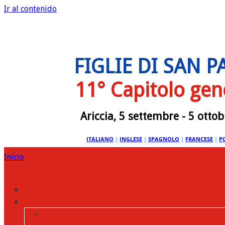
Ir al contenido
FIGLIE DI SAN 
11° Capitolo gen
Ariccia, 5 settembre - 5 otto
ITALIANO
|
INGLESE
|
SPAGNOLO
|
FRANCESE
|
P
Inicio