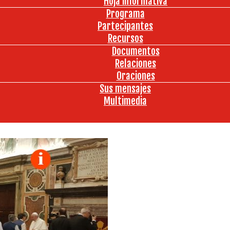
Hoja informativa
Programa
Partecipantes
Recursos
Documentos
Relaciones
Oraciones
Sus mensajes
Multimedia