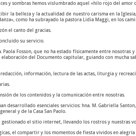
uces y sombras hemos vislumbrado aquel «hilo rojo del amor de
bir la belleza y la actualidad de nuestro carisma en la Iglesi
 danza», como ha subrayado la pastora Lidia Maggi, en los cam
n el canto del gracias.
oncluido su servicio.
a. Paola Fosson, que no ha estado físicamente entre nosotras y 
a elaboración del Documento capitular, guiando con mucha sabi
redacción, información, lectura de las actas, liturgia y recreac
rias.
ensión de los contenidos y la comunicación entre nosotras.
an desarrollado esenciales servicios: hna. M. Gabriella Santon,
general y de la Casa San Paolo.
 gestionado el sitio internet, llevando los rostros y nuestras 
rgicas, el compartir y los momentos de fiesta vividos en alegrí