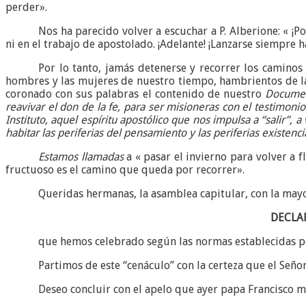
perder».
Nos ha parecido volver a escuchar a P. Alberione: « ¡P
ni en el trabajo de apostolado. ¡Adelante! ¡Lanzarse siempre h
Por lo tanto, jamás detenerse y recorrer los camino
hombres y las mujeres de nuestro tiempo, hambrientos de la
coronado con sus palabras el contenido de nuestro
Documen
reavivar el don de la fe, para ser misioneras con el testimon
Instituto, aquel espíritu apostólico
que nos impulsa a “salir”, a
habitar las periferias del pensamiento y las periferias existe
Estamos llamadas
a « pasar el invierno para volver a f
fructuoso es el camino que queda por recorrer».
Queridas hermanas, la asamblea capitular, con la mayor
DECLA
que hemos celebrado según las normas establecidas por
Partimos de este “cenáculo” con la certeza que el Seño
Deseo concluir con el apelo que ayer papa Francisco me