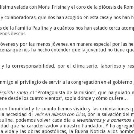
llísima velada con Mons. Frisina y el coro de la diócesis de Rom
y colaboradoras, que nos han acogido en esta casa y nos han h
 de la Familia Paulina y a cuántos nos han estado cerca acom
enos deseos.
jóvenes y por las menos jóvenes, en manera especial por las h
cenza que nos ha hecho entender que la juventud no tiene que 
 y la corresponsabilidad, por el clima serio, laborioso y r
migo el privilegio de servir a la congregación en el gobierno 
Espíritu Santo
, el “Protagonista de la misión”, que ha guiado
ene desde los cuatro vientos”, sopla dónde y cómo quiere…
n humildad y fe cuanto hemos vivido y las orientaciones qu
 la necesidad di
vivir en alianza con Dios
, por la salvación del
Paulina, podemos volver cada día a
levantarnos
y a ponernos 
vidad que ha caracterizado» a nuestro Fundador. Y ha agregado
la vida y las obras apostólicas, la Buena Noticia a los hom