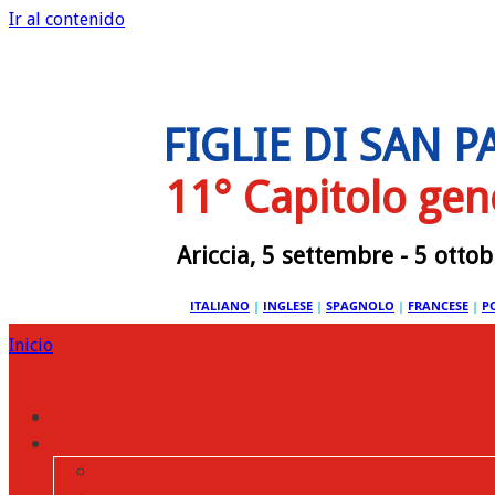
Ir al contenido
FIGLIE DI SAN 
11° Capitolo gen
Ariccia, 5 settembre - 5 otto
ITALIANO
|
INGLESE
|
SPAGNOLO
|
FRANCESE
|
P
Inicio