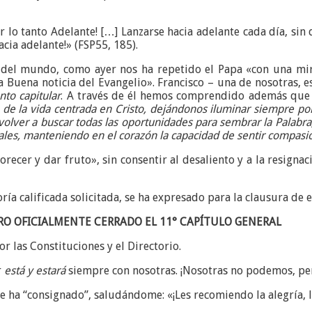
or lo tanto Adelante! […] Lanzarse hacia adelante cada día, sin
acia adelante!» (FSP55, 185).
s del mundo, como ayer nos ha repetido el Papa «con una mi
 Buena noticia del Evangelio». Francisco – una de nosotras, e
to capitular
. A través de él hemos comprendido además que e
io de la vida centrada en Cristo, dejándonos iluminar siempre p
 volver a buscar todas las oportunidades para sembrar la Palabra
nciales, manteniendo en el corazón la capacidad de sentir compas
lorecer y dar fruto», sin consentir al desaliento y a la resigna
ía calificada solicitada, se ha expresado para la clausura de e
RO OFICIALMENTE CERRADO EL 11° CAPÍTULO GENERAL
 las Constituciones y el Directorio.
r
está y estará
siempre con nosotras. ¡Nosotras no podemos, pe
 ha “consignado”, saludándome: «¡Les recomiendo la alegría, la