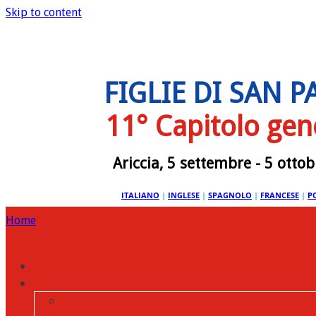
Skip to content
FIGLIE DI SAN 
11° Capitolo gen
Ariccia, 5 settembre - 5 otto
ITALIANO
|
INGLESE
|
SPAGNOLO
|
FRANCESE
|
P
Home