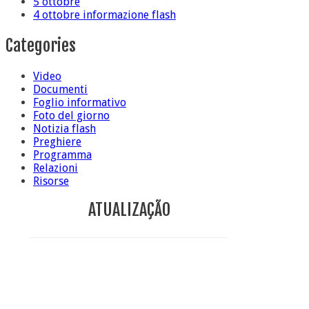
5 ottobre
4 ottobre informazione flash
Categories
Video
Documenti
Foglio informativo
Foto del giorno
Notizia flash
Preghiere
Programma
Relazioni
Risorse
ATUALIZAÇÃO
Conclusione di sr Anna Caiazza, Superiora generale
5 ottobre foto – Messa di ringraziamento
5 ottobre foto – Conclusione del Capitolo