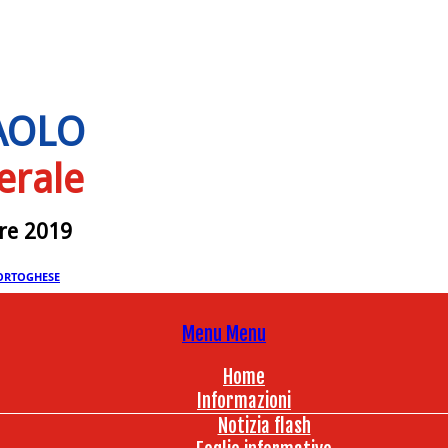
PAOLO
erale
bre 2019
ORTOGHESE
Menu
Menu
Home
Informazioni
Notizia flash