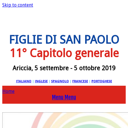
Skip to content
FIGLIE DI SAN PAOLO
11° Capitolo generale
Ariccia, 5 settembre - 5 ottobre 2019
ITALIANO
|
INGLESE
|
SPAGNOLO
|
FRANCESE
|
PORTOGHESE
Home
Menu
Menu