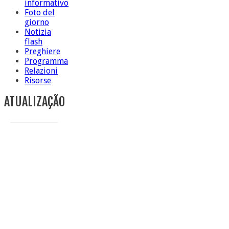
informativo
Foto del
giorno
Notizia
flash
Preghiere
Programma
Relazioni
Risorse
ATUALIZAÇÃO
Conclusione di sr Anna Caiazza, Superiora generale
5 ottobre foto – Messa di ringraziamento
5 ottobre foto – Conclusione del Capitolo
5 ottobre informazione flash
4 ottobre foto – Udienza con Papa Francesco
Video – Saluto della nuova Superiora generale
5 ottobre