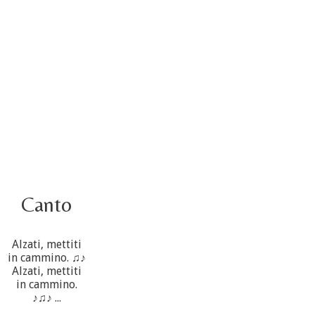
4 ottobre informazione flash
3 ottobre foto – Elezione del Consiglio generale
4 ottobre
Canto
Alzati, mettiti
in cammino. ♫♪
Alzati, mettiti
in cammino.
♪♫♪ ...