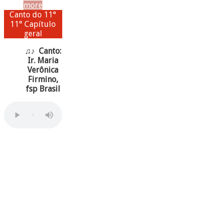
more
Canto do 11°
11° Capítulo
geral
♫♪ Canto:
Ir. Maria
Verônica
Firmino,
fsp Brasil