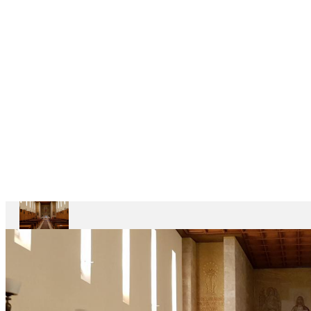
CASAS
DEPENDENTES
Ariccia
Casa
Divin
Maestro