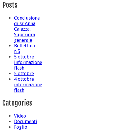
Posts
Conclusione
di sr Anna
Caiazza,
Superiora
generale
Bollettino
n.5
5 ottobre
informazione
flash
5 ottobre
4 ottobre
informazione
flash
Categories
Video
Documenti
Foglio