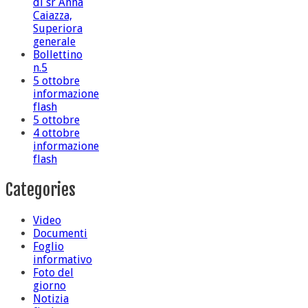
di sr Anna
Caiazza,
Superiora
generale
Bollettino
n.5
5 ottobre
informazione
flash
5 ottobre
4 ottobre
informazione
flash
Categories
Video
Documenti
Foglio
informativo
Foto del
giorno
Notizia