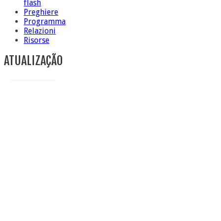
flash
Preghiere
Programma
Relazioni
Risorse
ATUALIZAÇÃO
Conclusione di sr Anna Caiazza, Superiora generale
5 ottobre foto – Messa di ringraziamento
5 ottobre foto – Conclusione del Capitolo
5 ottobre informazione flash
4 ottobre foto – Udienza con Papa Francesco
Video – Saluto della nuova Superiora generale
5 ottobre
4 ottobre informazione flash
3 ottobre foto – Elezione del Consiglio generale
4 ottobre