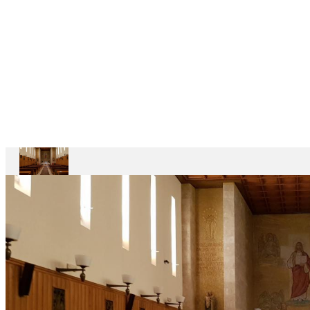
CASAS
DEPENDENTES
Ariccia
Casa
Divin
Maestro