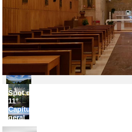
Spot do
11°
Capítulo
geral