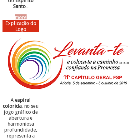
do
Espírito
Santo
...
more
Explicação do
Logo
A
espiral
colorida
, no seu
jogo gráfico de
abertura e
harmoniosa
profundidade,
representa a