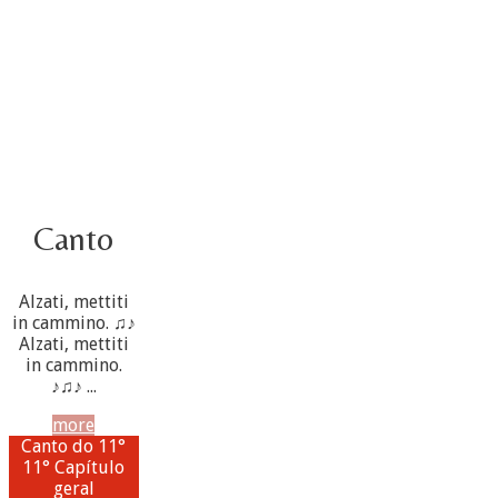
Canto
Alzati, mettiti
in cammino. ♫♪
Alzati, mettiti
in cammino.
♪♫♪ ...
more
Canto do 11°
11° Capítulo
geral