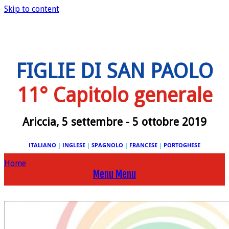
Skip to content
FIGLIE DI SAN PAOLO
11° Capitolo generale
Ariccia, 5 settembre - 5 ottobre 2019
ITALIANO
|
INGLESE
|
SPAGNOLO
|
FRANCESE
|
PORTOGHESE
Home
Menu
Menu