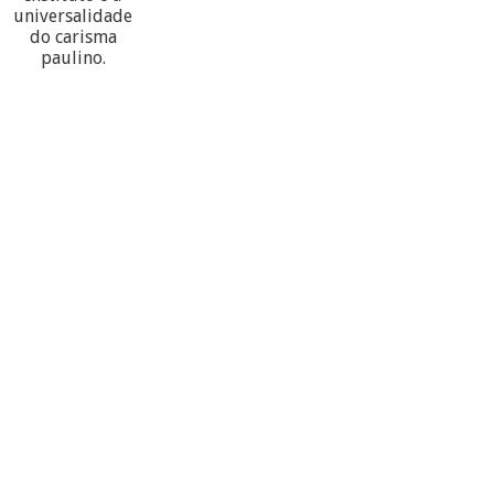
universalidade
do carisma
paulino.
60
PARTECIPANTES
10
PROVÍNCIAS