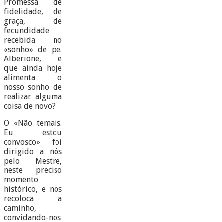
Promessa de
fidelidade, de
graça, de
fecundidade
recebida no
«sonho» de pe.
Alberione, e
que ainda hoje
alimenta o
nosso sonho de
realizar alguma
coisa de novo?
O «Não temais.
Eu estou
convosco» foi
dirigido a nós
pelo Mestre,
neste preciso
momento
histórico, e nos
recoloca a
caminho,
convidando-nos