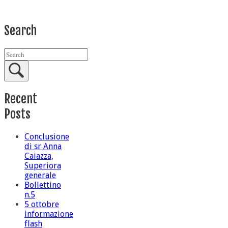
Search
Recent
Posts
Conclusione
di sr Anna
Caiazza,
Superiora
generale
Bollettino
n.5
5 ottobre
informazione
flash