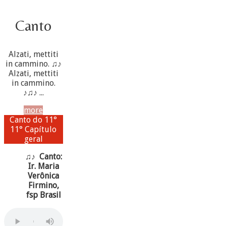
Canto
Alzati, mettiti
in cammino. ♫♪
Alzati, mettiti
in cammino.
♪♫♪ ...
more
Canto do 11°
11° Capítulo
geral
♫♪ Canto:
Ir. Maria
Verônica
Firmino,
fsp Brasil