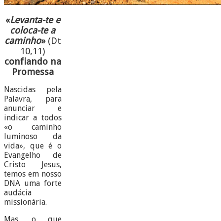
«
Levanta-te e
coloca-te a
caminho
»
(Dt
10,11)
confiando na
Promessa
Nascidas pela
Palavra, para
anunciar e
indicar a todos
«o caminho
luminoso da
vida», que é o
Evangelho de
Cristo Jesus,
temos em nosso
DNA uma forte
audácia
missionária.
Mas, o que