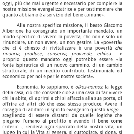
oggi, più che mai urgente e necessario per compiere la
nostra missione evangelizzatrice e per testimoniare che
quanto abbiamo è a servizio del bene comune».
Alla nostra specifica missione, il beato Giacomo
Alberione ha consegnato un importante mandato, un
modo specifico di vivere la povertà, che non è solo un
rinunciare, un non avere, un non gestire. La «povertà»
che ci è chiesto di rivitalizzare è una povertà
che
rinuncia, produce, conserva, provvede, edifica…
e
proprio questo mandato oggi potrebbe essere «la
fonte ispiratrice di un nuovo cammino, di un cambio
strutturale, di un inedito contributo testimoniale ed
economico per noi e per le nostre società».
Economia, lo sappiamo, è
oikos-nomos
: la legge
della casa, ciò che consente cioè a una casa di far vivere
chi la abita, di aprirsi a chi si affaccia alla sua porta, di
offrire ad altri ciò che essa stessa produce. Avere il
coraggio di abitare in spirito evangelico questo
luogo
–
scegliendo di essere distanti da quelle logiche che
piegano l’umano al profitto e avendo il bene come
criterio -, renderà ogni spaccato della nostra vita, un
luogo in cui la Vita si genera, si custodisce, si dona, si