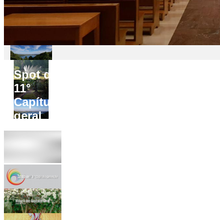
Spot do
11°
Capítulo
geral