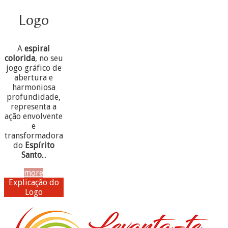
Logo
A
espiral
colorida
, no seu
jogo gráfico de
abertura e
harmoniosa
profundidade,
representa a
ação envolvente
e
transformadora
do
Espírito
Santo
...
more
Explicação do
Logo