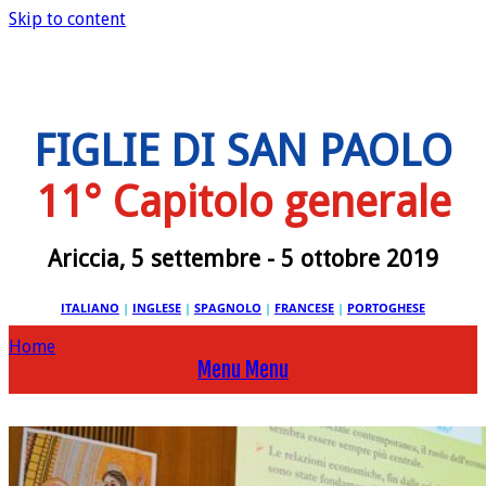
Skip to content
FIGLIE DI SAN PAOLO
11° Capitolo generale
Ariccia, 5 settembre - 5 ottobre 2019
ITALIANO
|
INGLESE
|
SPAGNOLO
|
FRANCESE
|
PORTOGHESE
Home
Menu
Menu