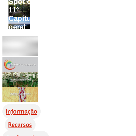
Spot do
11°
Capítulo
geral
Informação
Recursos