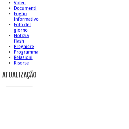
Video
Documenti
Foglio
informativo
Foto del
giorno
Notizia
flash
Preghiere
Programma
Relazioni
Risorse
ATUALIZAÇÃO
Conclusione di sr Anna Caiazza, Superiora generale
5 ottobre foto – Messa di ringraziamento
5 ottobre foto – Conclusione del Capitolo
5 ottobre informazione flash
4 ottobre foto – Udienza con Papa Francesco