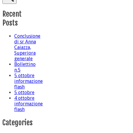
Recent
Posts
Conclusione
di sr Anna
Caiazza,
Superiora
generale
Bollettino
n.5
5 ottobre
informazione
flash
5 ottobre
4 ottobre
informazione
flash
Categories