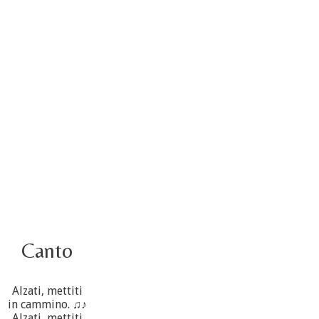
Video – Saluto della nuova Superiora generale
5 ottobre
4 ottobre informazione flash
3 ottobre foto – Elezione del Consiglio generale
4 ottobre
Canto
Alzati, mettiti
in cammino. ♫♪
Alzati, mettiti