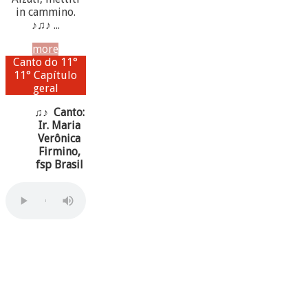
in cammino.
♪♫♪ ...
more
Canto do 11°
11° Capítulo
geral
♫♪ Canto:
Ir. Maria
Verônica
Firmino,
fsp Brasil