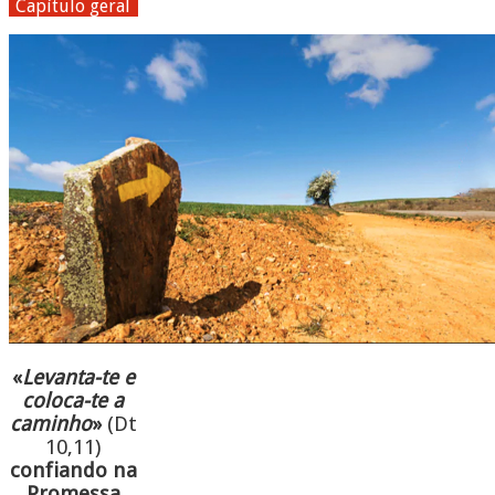
Capítulo geral
«
Levanta-te e
coloca-te a
caminho
»
(Dt
10,11)
confiando na
Promessa