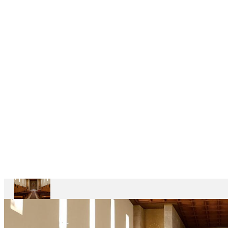
6
CASAS
DEPENDENTES
Ariccia
Casa
Divin
Maestro