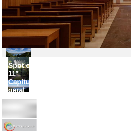
Spot do
11°
Capítulo
geral