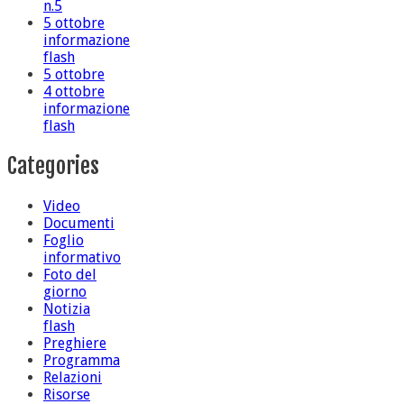
n.5
5 ottobre
informazione
flash
5 ottobre
4 ottobre
informazione
flash
Categories
Video
Documenti
Foglio
informativo
Foto del
giorno
Notizia
flash
Preghiere
Programma
Relazioni
Risorse