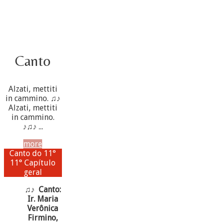
Canto
Alzati, mettiti
in cammino. ♫♪
Alzati, mettiti
in cammino.
♪♫♪ ...
more
Canto do 11°
11° Capítulo
geral
♫♪ Canto:
Ir. Maria
Verônica
Firmino,