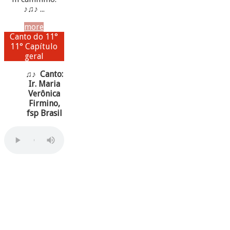
♪♫♪ ...
more
Canto do 11°
11° Capítulo
geral
♫♪ Canto:
Ir. Maria
Verônica
Firmino,
fsp Brasil