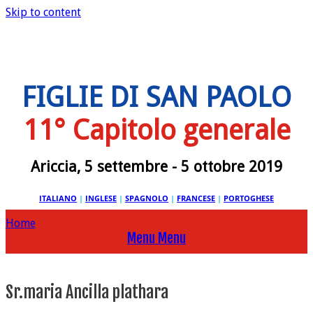
Skip to content
FIGLIE DI SAN PAOLO
11° Capitolo generale
Ariccia, 5 settembre - 5 ottobre 2019
ITALIANO
|
INGLESE
|
SPAGNOLO
|
FRANCESE
|
PORTOGHESE
Home
Menu
Menu
Sr.maria Ancilla plathara