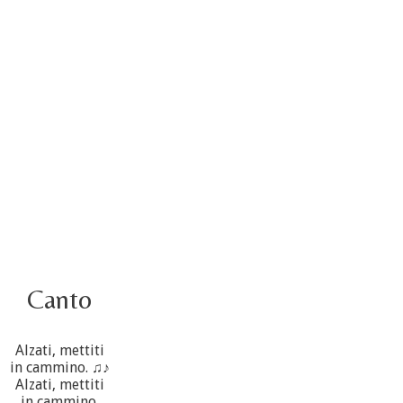
5 ottobre
4 ottobre informazione flash
3 ottobre foto – Elezione del Consiglio generale
4 ottobre
Canto
Alzati, mettiti
in cammino. ♫♪
Alzati, mettiti
in cammino.