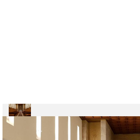
6
CASAS
DEPENDENTES
Ariccia
Casa
Divin
Maestro