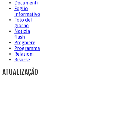
Documenti
Foglio
informativo
Foto del
giorno
Notizia
flash
Preghiere
Programma
Relazioni
Risorse
ATUALIZAÇÃO
Conclusione di sr Anna Caiazza, Superiora generale
5 ottobre foto – Messa di ringraziamento
5 ottobre foto – Conclusione del Capitolo
5 ottobre informazione flash
4 ottobre foto – Udienza con Papa Francesco
Video – Saluto della nuova Superiora generale