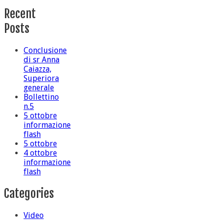
Recent
Posts
Conclusione
di sr Anna
Caiazza,
Superiora
generale
Bollettino
n.5
5 ottobre
informazione
flash
5 ottobre
4 ottobre
informazione
flash
Categories
Video