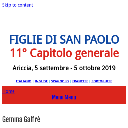
Skip to content
FIGLIE DI SAN PAOLO
11° Capitolo generale
Ariccia, 5 settembre - 5 ottobre 2019
ITALIANO
|
INGLESE
|
SPAGNOLO
|
FRANCESE
|
PORTOGHESE
Home
Menu
Menu
Gemma Galfrè