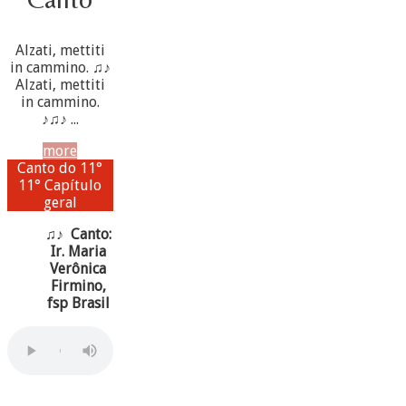
Alzati, mettiti
in cammino. ♫♪
Alzati, mettiti
in cammino.
♪♫♪ ...
more
Canto do 11°
11° Capítulo
geral
♫♪ Canto:
Ir. Maria
Verônica
Firmino,
fsp Brasil