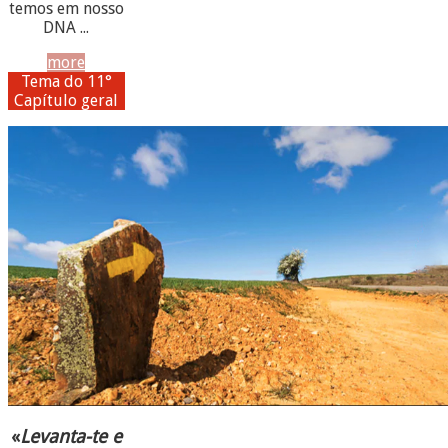
temos em nosso
DNA ...
more
Tema do 11°
Capítulo geral
«
Levanta-te e