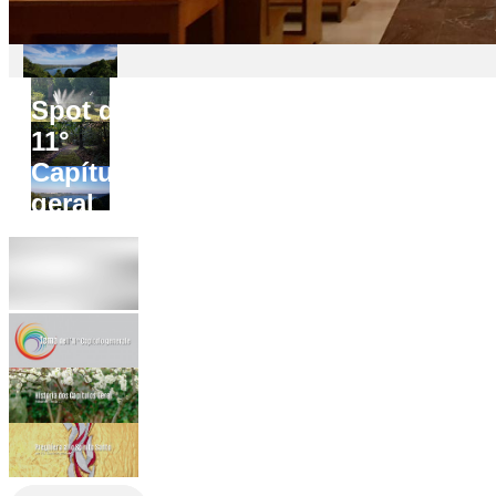
Spot do
11°
Capítulo
geral