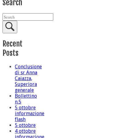
Search
Recent
Posts
Conclusione
di sr Anna
Caiazza,
Superiora
generale
Bollettino
n.5
5 ottobre
informazione
flash
5 ottobre
4 ottobre
informazione