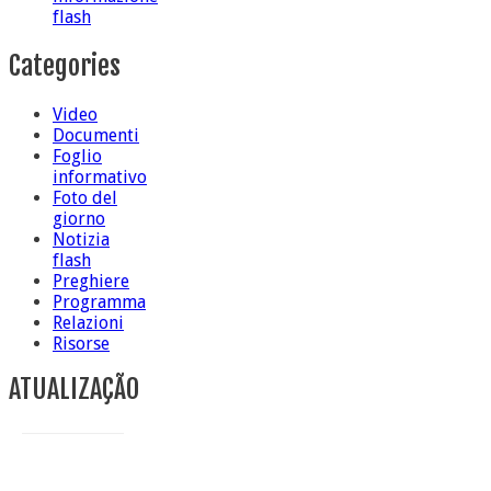
flash
Categories
Video
Documenti
Foglio
informativo
Foto del
giorno
Notizia
flash
Preghiere
Programma
Relazioni
Risorse
ATUALIZAÇÃO
Conclusione di sr Anna Caiazza, Superiora generale
5 ottobre foto – Messa di ringraziamento