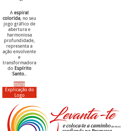
A
espiral
colorida
, no seu
jogo gráfico de
abertura e
harmoniosa
profundidade,
representa a
ação envolvente
e
transformadora
do
Espírito
Santo
...
more
Explicação do
Logo