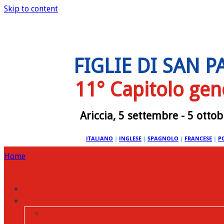
Skip to content
FIGLIE DI SAN 
11° Capitolo gen
Ariccia, 5 settembre - 5 otto
ITALIANO
|
INGLESE
|
SPAGNOLO
|
FRANCESE
|
P
Home