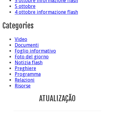
5 ottobre informazione flash
5 ottobre
4 ottobre informazione flash
Categories
Video
Documenti
Foglio informativo
Foto del giorno
Notizia flash
Preghiere
Programma
Relazioni
Risorse
ATUALIZAÇÃO
Conclusione di sr Anna Caiazza, Superiora generale
5 ottobre foto – Messa di ringraziamento
5 ottobre foto – Conclusione del Capitolo