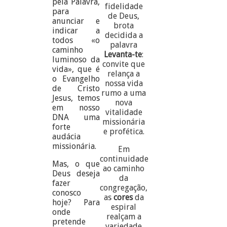
pela Palavra,
fidelidade
para
de Deus,
anunciar e
brota
indicar a
decidida a
todos «o
palavra
caminho
Levanta-te
:
luminoso da
convite que
vida», que é
relança a
o Evangelho
nossa vida
de Cristo
rumo a uma
Jesus, temos
nova
em nosso
vitalidade
DNA uma
missionária
forte
e profética.
audácia
missionária.
Em
continuidade
Mas, o que
ao caminho
Deus deseja
da
fazer
congregação,
conosco
as
cores
da
hoje? Para
espiral
onde
realçam a
pretende
variedade