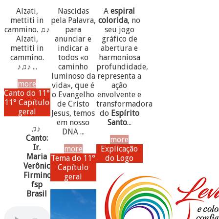
Alzati,
Nascidas
A
espiral
mettiti in
pela Palavra,
colorida
, no
cammino. ♫♪
para
seu jogo
Alzati,
anunciar e
gráfico de
mettiti in
indicar a
abertura e
cammino.
todos «o
harmoniosa
♪♫♪ ...
caminho
profundidade,
luminoso da
representa a
more
vida», que é
ação
Canto do 11°
o Evangelho
envolvente e
11° Capítulo
de Cristo
transformadora
geral
Jesus, temos
do
Espírito
em nosso
Santo
...
♫♪
DNA ...
Canto:
more
Ir.
more
Explicação
Maria
Tema do 11°
do Logo
Verônica
Capítulo
Firmino,
geral
fsp
Brasil