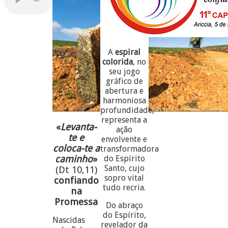
A
espiral
colorida
, no
seu jogo
gráfico de
abertura e
harmoniosa
profundidade,
representa a
«
Levanta-
ação
te e
envolvente e
coloca-te a
transformadora
caminho
»
do Espírito
Santo, cujo
(Dt 10,11)
sopro vital
confiando
tudo recria.
na
Promessa
Do abraço
do Espírito,
Nascidas
revelador da