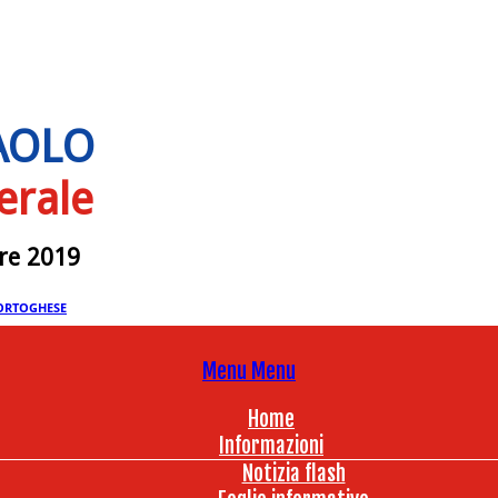
PAOLO
erale
bre 2019
ORTOGHESE
Menu
Menu
Home
Informazioni
Notizia flash