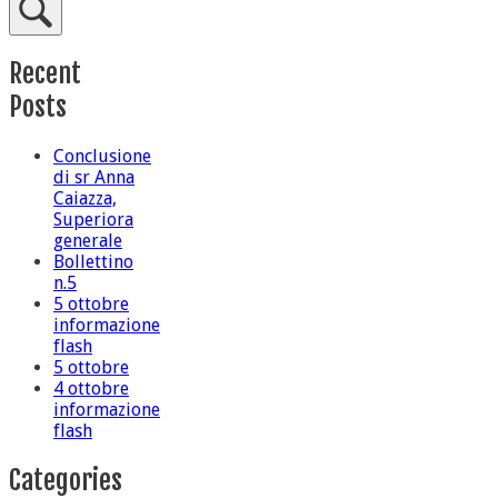
Recent
Posts
Conclusione
di sr Anna
Caiazza,
Superiora
generale
Bollettino
n.5
5 ottobre
informazione
flash
5 ottobre
4 ottobre
informazione
flash
Categories