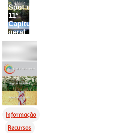
Spot do
11°
Capítulo
geral
Informação
Recursos