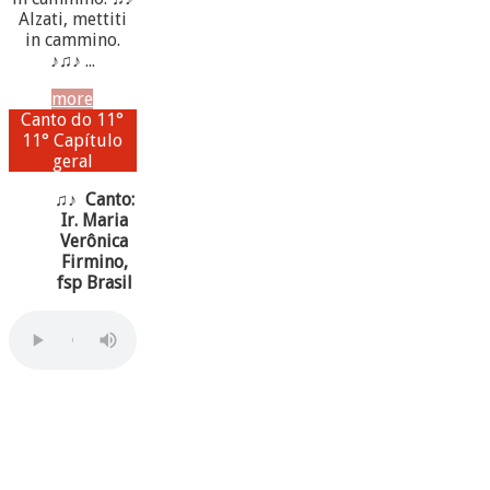
Alzati, mettiti
in cammino.
♪♫♪ ...
more
Canto do 11°
11° Capítulo
geral
♫♪ Canto:
Ir. Maria
Verônica
Firmino,
fsp Brasil