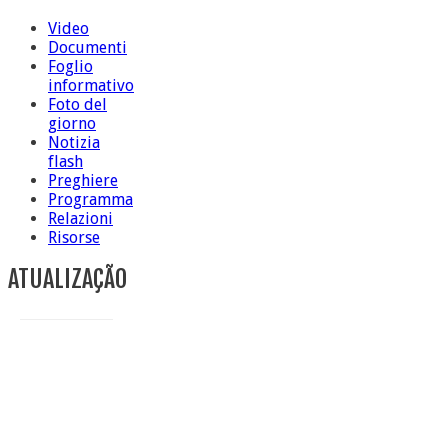
Video
Documenti
Foglio
informativo
Foto del
giorno
Notizia
flash
Preghiere
Programma
Relazioni
Risorse
ATUALIZAÇÃO
Conclusione di sr Anna Caiazza, Superiora generale
5 ottobre foto – Messa di ringraziamento
5 ottobre foto – Conclusione del Capitolo
5 ottobre informazione flash