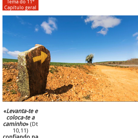
Tema do 11°
Capítulo geral
«
Levanta-te e
coloca-te a
caminho
»
(Dt
10,11)
confiando na