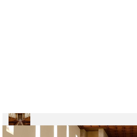
DELEGAÇÕES
6
CASAS
DEPENDENTES
Ariccia
Casa
Divin
Maestro