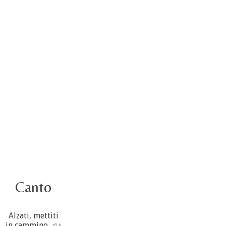
4 ottobre foto – Udienza con Papa Francesco
Video – Saluto della nuova Superiora generale
5 ottobre
4 ottobre informazione flash
3 ottobre foto – Elezione del Consiglio generale
4 ottobre
Canto
Alzati, mettiti
in cammino. ♫♪