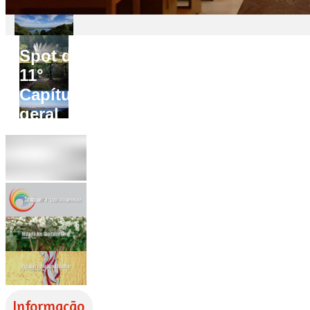
Spot do
11°
Capítulo
geral
Informação