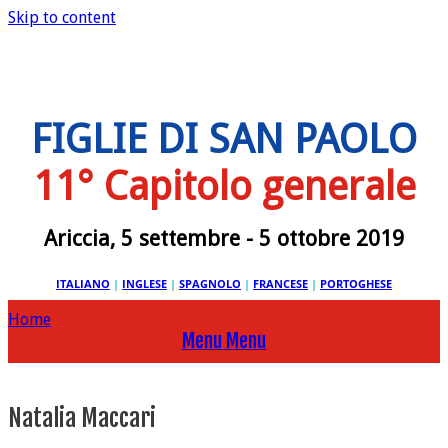
Skip to content
FIGLIE DI SAN PAOLO
11° Capitolo generale
Ariccia, 5 settembre - 5 ottobre 2019
ITALIANO
|
INGLESE
|
SPAGNOLO
|
FRANCESE
|
PORTOGHESE
Home
Menu
Menu
Natalia Maccari