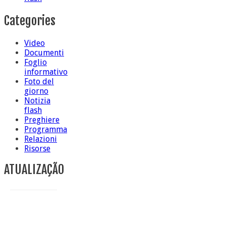
Categories
Video
Documenti
Foglio
informativo
Foto del
giorno
Notizia
flash
Preghiere
Programma
Relazioni
Risorse
ATUALIZAÇÃO
Conclusione di sr Anna Caiazza, Superiora generale
5 ottobre foto – Messa di ringraziamento