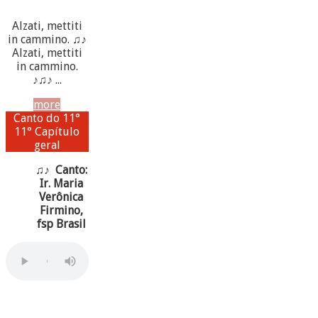
Alzati, mettiti
in cammino. ♫♪
Alzati, mettiti
in cammino.
♪♫♪ ...
more
Canto do 11°
11° Capítulo
geral
♫♪ Canto:
Ir. Maria
Verônica
Firmino,
fsp Brasil