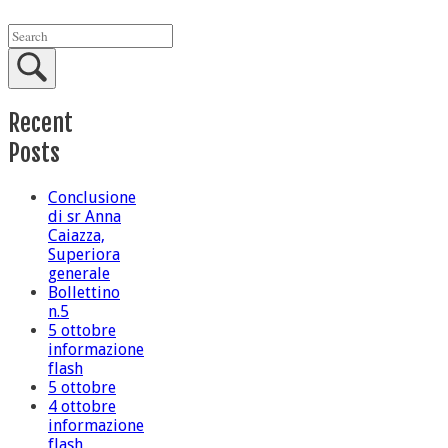
Recent
Posts
Conclusione
di sr Anna
Caiazza,
Superiora
generale
Bollettino
n.5
5 ottobre
informazione
flash
5 ottobre
4 ottobre
informazione
flash