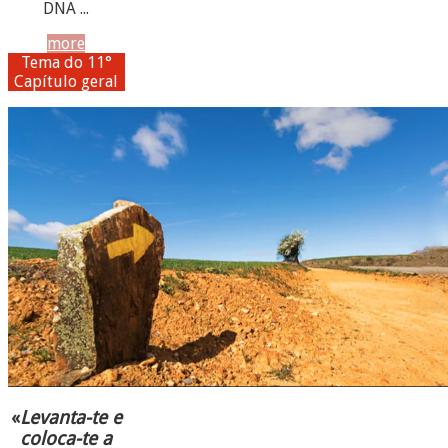
DNA ...
more
Tema do 11°
Capítulo geral
«
Levanta-te e
coloca-te a