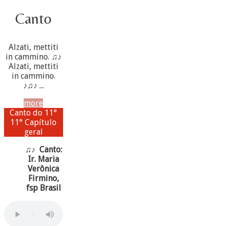
Canto
Alzati, mettiti
in cammino. ♫♪
Alzati, mettiti
in cammino.
♪♫♪ ...
more
Canto do 11°
11° Capítulo
geral
♫♪ Canto:
Ir. Maria
Verônica
Firmino,
fsp Brasil