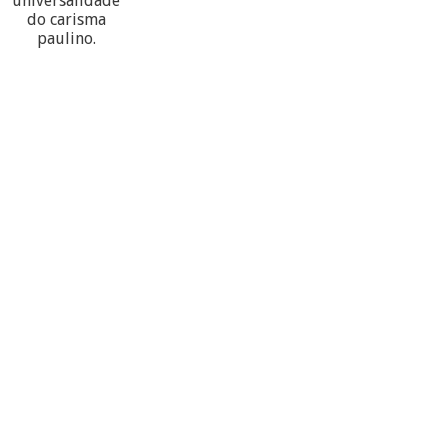
universalidade
do carisma
paulino.
60
PARTECIPANTES
10
PROVÍNCIAS