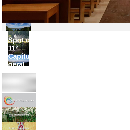
Spot do
11°
Capítulo
geral