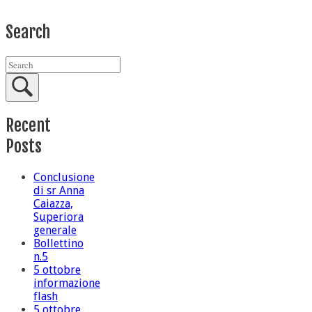
Search
Recent
Posts
Conclusione
di sr Anna
Caiazza,
Superiora
generale
Bollettino
n.5
5 ottobre
informazione
flash
5 ottobre