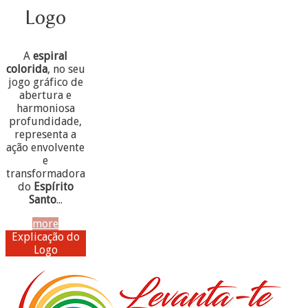
Logo
A
espiral
colorida
, no seu
jogo gráfico de
abertura e
harmoniosa
profundidade,
representa a
ação envolvente
e
transformadora
do
Espírito
Santo
...
more
Explicação do
Logo