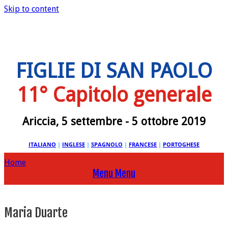
Skip to content
FIGLIE DI SAN PAOLO
11° Capitolo generale
Ariccia, 5 settembre - 5 ottobre 2019
ITALIANO
|
INGLESE
|
SPAGNOLO
|
FRANCESE
|
PORTOGHESE
Home
Menu
Menu
Maria Duarte