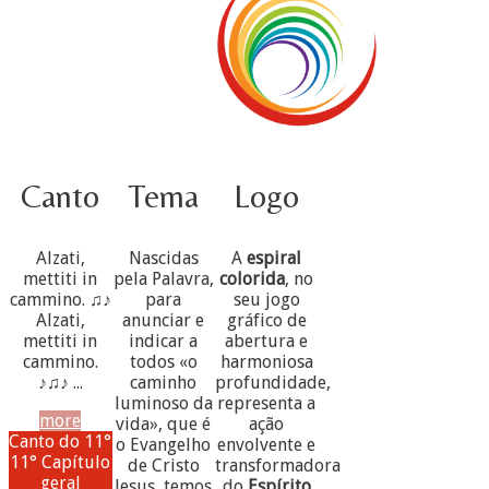
Canto
Tema
Logo
Alzati,
Nascidas
A
espiral
mettiti in
pela Palavra,
colorida
, no
cammino. ♫♪
para
seu jogo
Alzati,
anunciar e
gráfico de
mettiti in
indicar a
abertura e
cammino.
todos «o
harmoniosa
♪♫♪ ...
caminho
profundidade,
luminoso da
representa a
more
vida», que é
ação
Canto do 11°
o Evangelho
envolvente e
11° Capítulo
de Cristo
transformadora
geral
Jesus, temos
do
Espírito