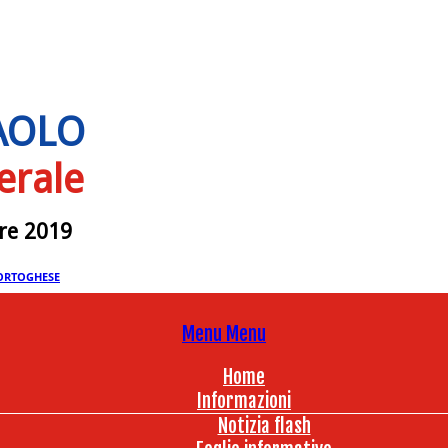
PAOLO
erale
bre 2019
ORTOGHESE
Menu
Menu
Home
Informazioni
Notizia flash