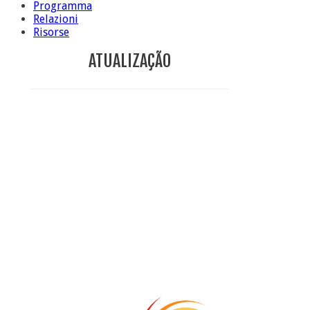
Programma
Relazioni
Risorse
ATUALIZAÇÃO
Conclusione di sr Anna Caiazza, Superiora generale
5 ottobre foto – Messa di ringraziamento
5 ottobre foto – Conclusione del Capitolo
5 ottobre informazione flash
4 ottobre foto – Udienza con Papa Francesco
Video – Saluto della nuova Superiora generale
5 ottobre
4 ottobre informazione flash
3 ottobre foto – Elezione del Consiglio generale
4 ottobre