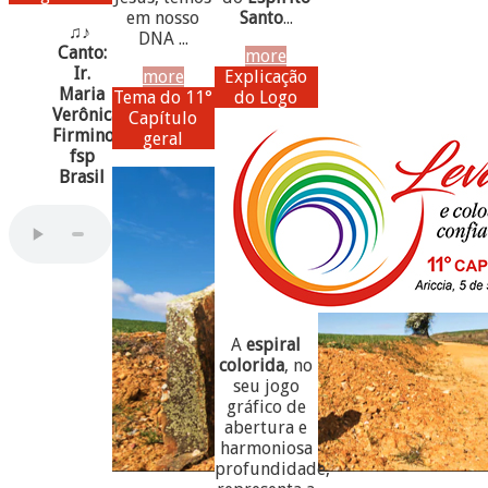
em nosso
Santo
...
♫♪
DNA ...
Canto:
more
Ir.
more
Explicação
Maria
Tema do 11°
do Logo
Verônica
Capítulo
Firmino,
geral
fsp
Brasil
A
espiral
colorida
, no
seu jogo
gráfico de
abertura e
harmoniosa
profundidade,