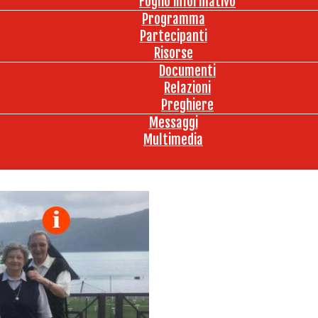
Foglio informativo
Programma
Partecipanti
Risorse
Documenti
Relazioni
Preghiere
Messaggi
Multimedia