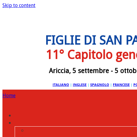
Skip to content
FIGLIE DI SAN 
11° Capitolo gen
Ariccia, 5 settembre - 5 otto
ITALIANO
|
INGLESE
|
SPAGNOLO
|
FRANCESE
|
P
Home