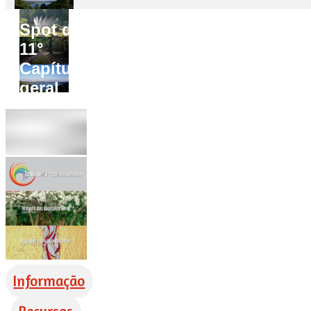
Spot do
11°
Capítulo
geral
Informação