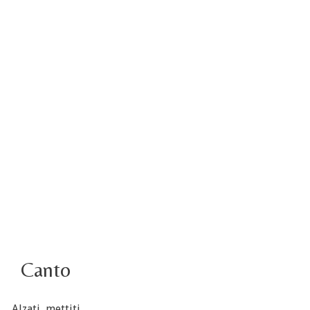
4 ottobre foto – Udienza con Papa Francesco
Video – Saluto della nuova Superiora generale
5 ottobre
4 ottobre informazione flash
3 ottobre foto – Elezione del Consiglio generale
4 ottobre
Canto
Alzati, mettiti