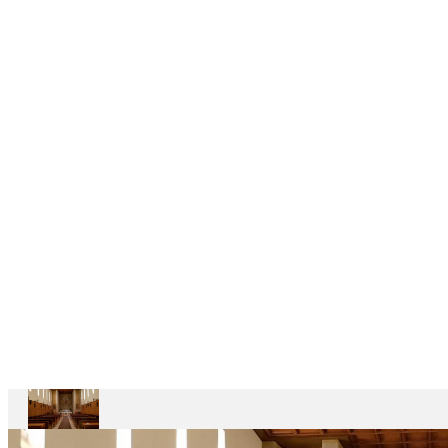
DELEGAÇÕES
6
CASAS
DEPENDENTES
Ariccia
Casa
Divin
Maestro