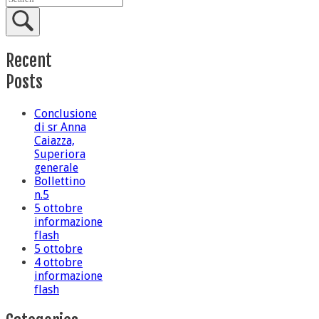
Recent
Posts
Conclusione
di sr Anna
Caiazza,
Superiora
generale
Bollettino
n.5
5 ottobre
informazione
flash
5 ottobre
4 ottobre
informazione
flash