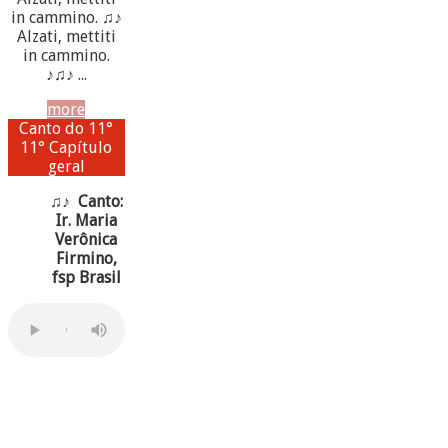
in cammino. ♫♪
Alzati, mettiti
in cammino.
♪♫♪ ...
more
Canto do 11°
11° Capítulo
geral
♫♪ Canto:
Ir. Maria
Verônica
Firmino,
fsp Brasil