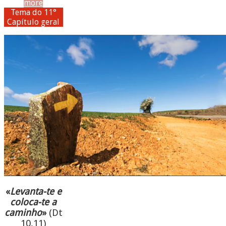
more
Tema do 11°
Capítulo geral
«
Levanta-te e
coloca-te a
caminho
»
(Dt
10,11)