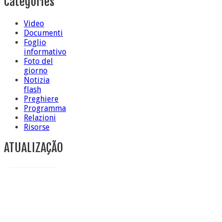
Categories
Video
Documenti
Foglio
informativo
Foto del
giorno
Notizia
flash
Preghiere
Programma
Relazioni
Risorse
ATUALIZAÇÃO
Conclusione di sr Anna Caiazza, Superiora generale
5 ottobre foto – Messa di ringraziamento
5 ottobre foto – Conclusione del Capitolo
5 ottobre informazione flash