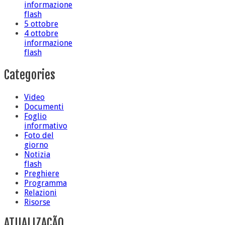
informazione
flash
5 ottobre
4 ottobre
informazione
flash
Categories
Video
Documenti
Foglio
informativo
Foto del
giorno
Notizia
flash
Preghiere
Programma
Relazioni
Risorse
ATUALIZAÇÃO