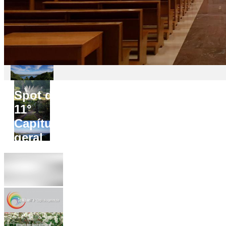
Spot do
11°
Capítulo
geral