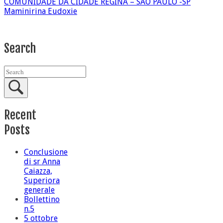
COMUNIDADE DA CIDADE REGINA – SÃO PAULO -SP
Maminirina Eudoxie
Search
Recent
Posts
Conclusione
di sr Anna
Caiazza,
Superiora
generale
Bollettino
n.5
5 ottobre