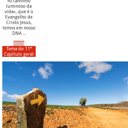
«o caminho
luminoso da
vida», que é o
Evangelho de
Cristo Jesus,
temos em nosso
DNA ...
more
Tema do 11°
Capítulo geral