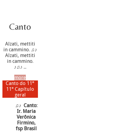
Canto
Alzati, mettiti
in cammino. ♫♪
Alzati, mettiti
in cammino.
♪♫♪ ...
more
Canto do 11°
11° Capítulo
geral
♫♪ Canto:
Ir. Maria
Verônica
Firmino,
fsp Brasil