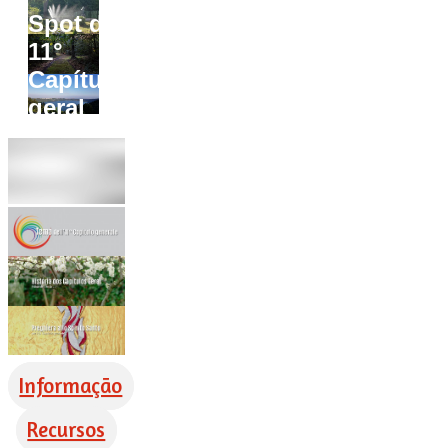
Spot do
11°
Capítulo
geral
Informação
Recursos