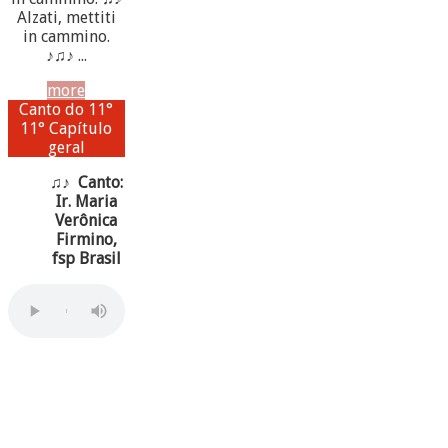
Alzati, mettiti
in cammino.
♪♫♪ ...
more
Canto do 11°
11° Capítulo
geral
♫♪ Canto:
Ir. Maria
Verônica
Firmino,
fsp Brasil