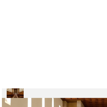
DELEGAÇÕES
6
CASAS
DEPENDENTES
Ariccia
Casa
Divin
Maestro