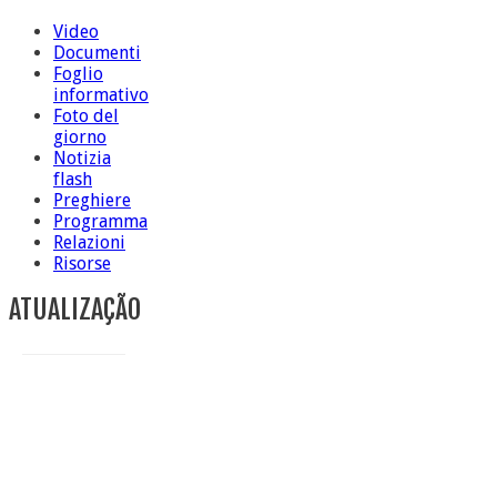
Video
Documenti
Foglio
informativo
Foto del
giorno
Notizia
flash
Preghiere
Programma
Relazioni
Risorse
ATUALIZAÇÃO
Conclusione di sr Anna Caiazza, Superiora generale
5 ottobre foto – Messa di ringraziamento
5 ottobre foto – Conclusione del Capitolo
5 ottobre informazione flash