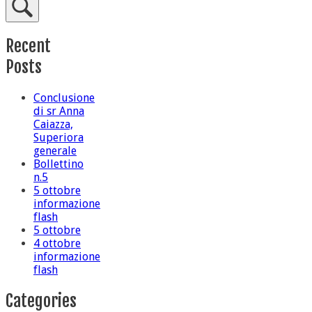
Recent
Posts
Conclusione
di sr Anna
Caiazza,
Superiora
generale
Bollettino
n.5
5 ottobre
informazione
flash
5 ottobre
4 ottobre
informazione
flash
Categories