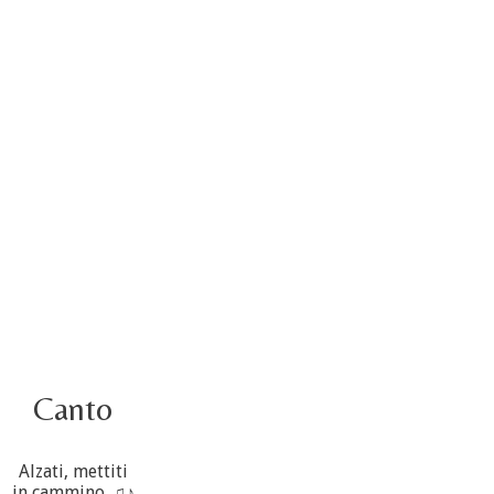
4 ottobre foto – Udienza con Papa Francesco
Video – Saluto della nuova Superiora generale
5 ottobre
4 ottobre informazione flash
3 ottobre foto – Elezione del Consiglio generale
4 ottobre
Canto
Alzati, mettiti
in cammino. ♫♪