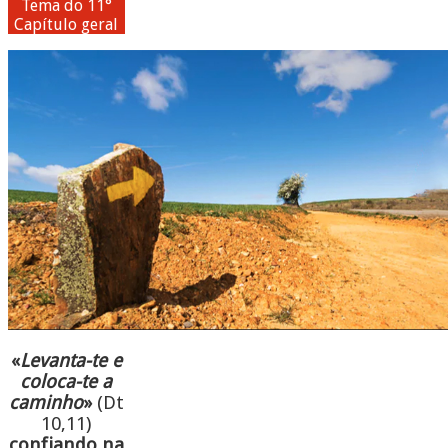
Tema do 11°
Capítulo geral
«
Levanta-te e
coloca-te a
caminho
»
(Dt
10,11)
confiando na