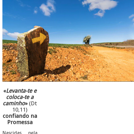
«
Levanta-te e
coloca-te a
caminho
»
(Dt
10,11)
confiando na
Promessa
Nascidas pela