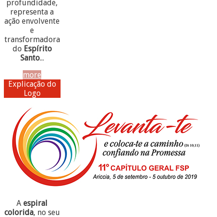
profundidade,
representa a
ação envolvente
e
transformadora
do
Espírito
Santo
...
more
Explicação do
Logo
A
espiral
colorida
, no seu