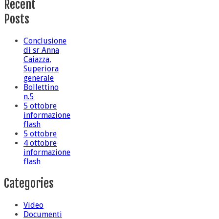
Recent
Posts
Conclusione
di sr Anna
Caiazza,
Superiora
generale
Bollettino
n.5
5 ottobre
informazione
flash
5 ottobre
4 ottobre
informazione
flash
Categories
Video
Documenti