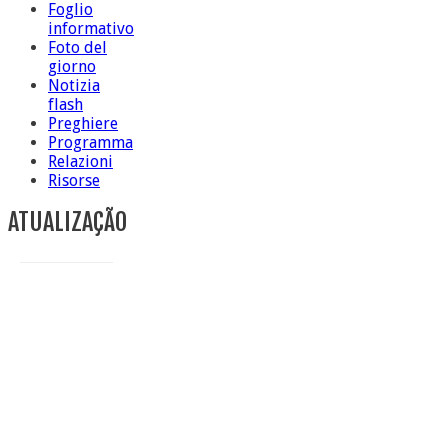
Foglio
informativo
Foto del
giorno
Notizia
flash
Preghiere
Programma
Relazioni
Risorse
ATUALIZAÇÃO
Conclusione di sr Anna Caiazza, Superiora generale
5 ottobre foto – Messa di ringraziamento
5 ottobre foto – Conclusione del Capitolo
5 ottobre informazione flash
4 ottobre foto – Udienza con Papa Francesco
Video – Saluto della nuova Superiora generale