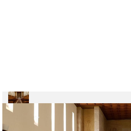
6
CASAS
DEPENDENTES
Ariccia
Casa
Divin
Maestro