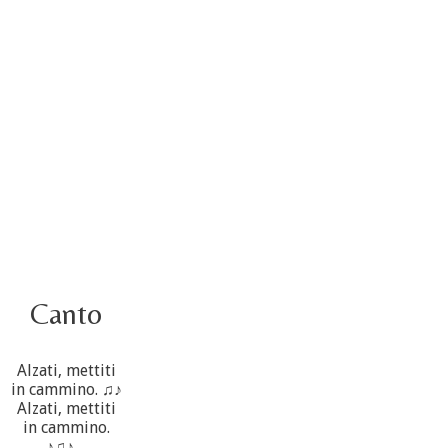
5 ottobre
4 ottobre informazione flash
3 ottobre foto – Elezione del Consiglio generale
4 ottobre
Canto
Alzati, mettiti
in cammino. ♫♪
Alzati, mettiti
in cammino.
♪♫♪ ...