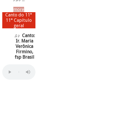
more
Canto do 11°
11° Capítulo
geral
♫♪ Canto:
Ir. Maria
Verônica
Firmino,
fsp Brasil