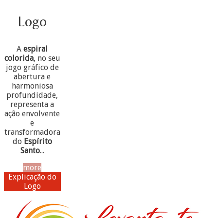
Logo
A
espiral
colorida
, no seu
jogo gráfico de
abertura e
harmoniosa
profundidade,
representa a
ação envolvente
e
transformadora
do
Espírito
Santo
...
more
Explicação do
Logo