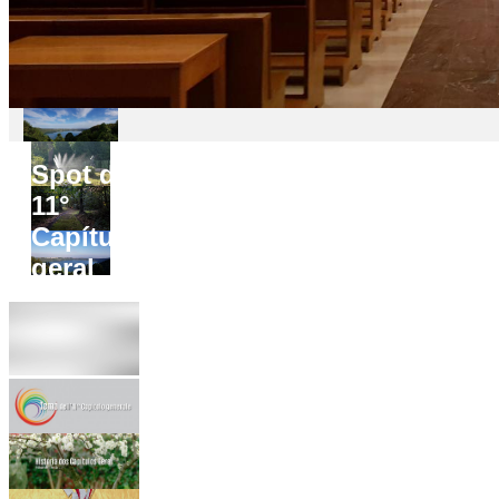
Spot do
11°
Capítulo
geral