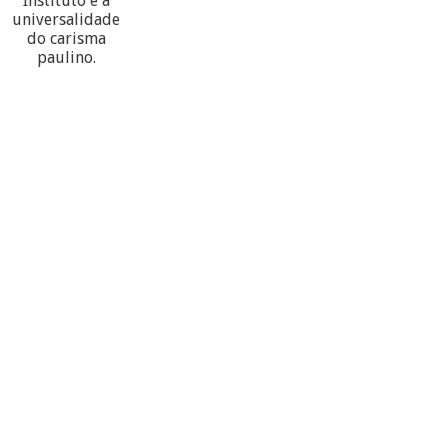
Instituto e a
universalidade
do carisma
paulino.
60
PARTECIPANTES
10
PROVÍNCIAS