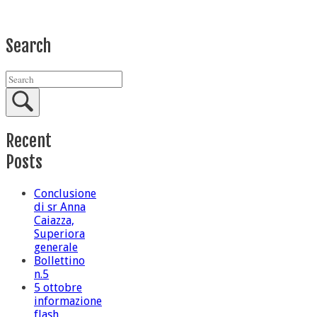
Search
Recent
Posts
Conclusione
di sr Anna
Caiazza,
Superiora
generale
Bollettino
n.5
5 ottobre
informazione
flash