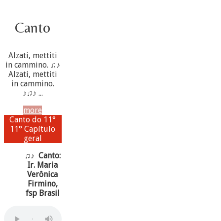
Canto
Alzati, mettiti
in cammino. ♫♪
Alzati, mettiti
in cammino.
♪♫♪ ...
more
Canto do 11°
11° Capítulo
geral
♫♪ Canto:
Ir. Maria
Verônica
Firmino,
fsp Brasil