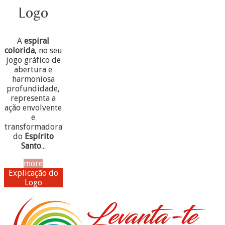
Logo
A
espiral
colorida
, no seu
jogo gráfico de
abertura e
harmoniosa
profundidade,
representa a
ação envolvente
e
transformadora
do
Espírito
Santo
...
more
Explicação do
Logo