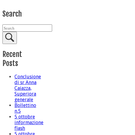
Search
Recent
Posts
Conclusione
di sr Anna
Caiazza,
Superiora
generale
Bollettino
n.5
5 ottobre
informazione
flash
5 ottobre