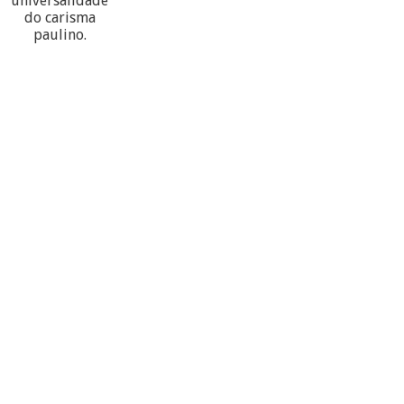
universalidade
do carisma
paulino.
60
PARTECIPANTES
10
PROVÍNCIAS