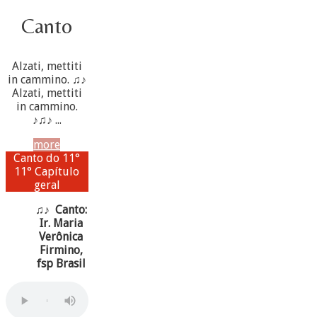
Canto
Alzati, mettiti
in cammino. ♫♪
Alzati, mettiti
in cammino.
♪♫♪ ...
more
Canto do 11°
11° Capítulo
geral
♫♪ Canto:
Ir. Maria
Verônica
Firmino,
fsp Brasil