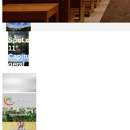
Spot do
11°
Capítulo
geral