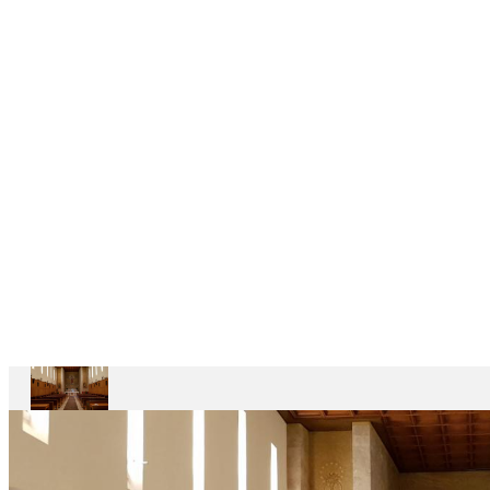
6
CASAS
DEPENDENTES
Ariccia
Casa
Divin
Maestro