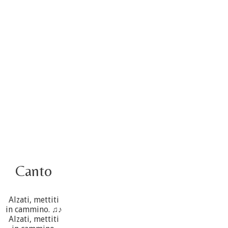
Video – Saluto della nuova Superiora generale
5 ottobre
4 ottobre informazione flash
3 ottobre foto – Elezione del Consiglio generale
4 ottobre
Canto
Alzati, mettiti
in cammino. ♫♪
Alzati, mettiti