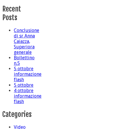
Recent
Posts
Conclusione
di sr Anna
Caiazza,
Superiora
generale
Bollettino
n.5
5 ottobre
informazione
flash
5 ottobre
4 ottobre
informazione
flash
Categories
Video