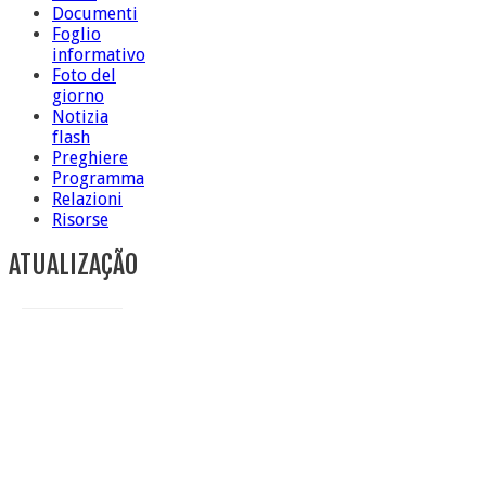
Documenti
Foglio
informativo
Foto del
giorno
Notizia
flash
Preghiere
Programma
Relazioni
Risorse
ATUALIZAÇÃO
Conclusione di sr Anna Caiazza, Superiora generale
5 ottobre foto – Messa di ringraziamento
5 ottobre foto – Conclusione del Capitolo
5 ottobre informazione flash
4 ottobre foto – Udienza con Papa Francesco