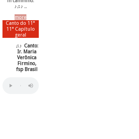
in cammino.
♪♫♪ ...
more
Canto do 11°
11° Capítulo
geral
♫♪ Canto:
Ir. Maria
Verônica
Firmino,
fsp Brasil