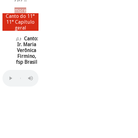
more
Canto do 11°
11° Capítulo
geral
♫♪ Canto:
Ir. Maria
Verônica
Firmino,
fsp Brasil