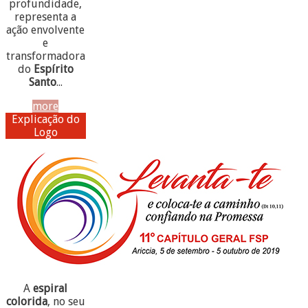
profundidade,
representa a
ação envolvente
e
transformadora
do
Espírito
Santo
...
more
Explicação do
Logo
A
espiral
colorida
, no seu