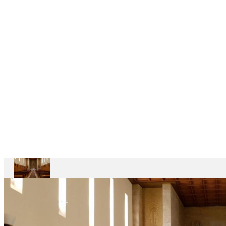
6
CASAS
DEPENDENTES
Ariccia
Casa
Divin
Maestro