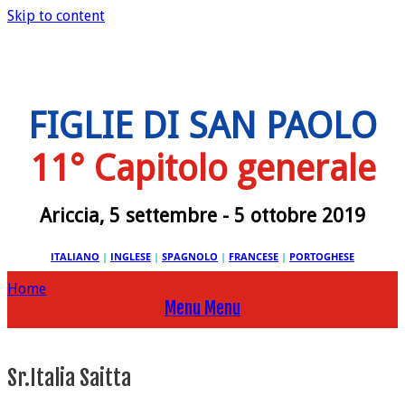
Skip to content
FIGLIE DI SAN PAOLO
11° Capitolo generale
Ariccia, 5 settembre - 5 ottobre 2019
ITALIANO
|
INGLESE
|
SPAGNOLO
|
FRANCESE
|
PORTOGHESE
Home
Menu
Menu
Sr.Italia Saitta