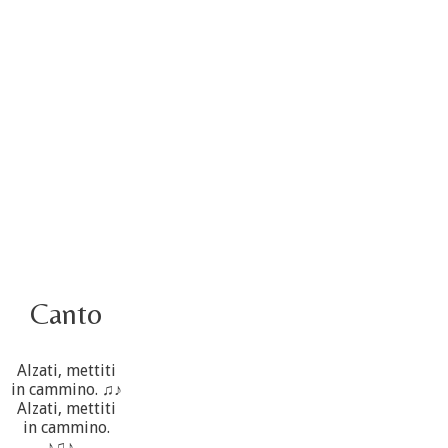
5 ottobre
4 ottobre informazione flash
3 ottobre foto – Elezione del Consiglio generale
4 ottobre
Canto
Alzati, mettiti
in cammino. ♫♪
Alzati, mettiti
in cammino.
♪♫♪ ...