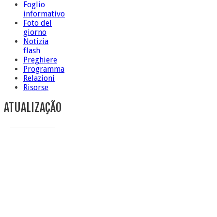
Foglio
informativo
Foto del
giorno
Notizia
flash
Preghiere
Programma
Relazioni
Risorse
ATUALIZAÇÃO
Conclusione di sr Anna Caiazza, Superiora generale
5 ottobre foto – Messa di ringraziamento
5 ottobre foto – Conclusione del Capitolo
5 ottobre informazione flash
4 ottobre foto – Udienza con Papa Francesco
Video – Saluto della nuova Superiora generale