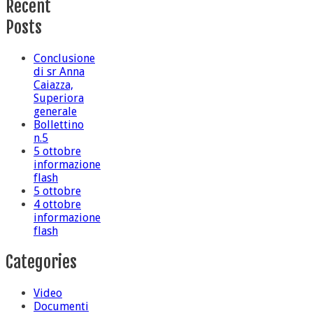
Recent
Posts
Conclusione
di sr Anna
Caiazza,
Superiora
generale
Bollettino
n.5
5 ottobre
informazione
flash
5 ottobre
4 ottobre
informazione
flash
Categories
Video
Documenti