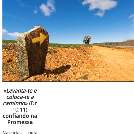
«
Levanta-te e
coloca-te a
caminho
»
(Dt
10,11)
confiando na
Promessa
Nascidas pela