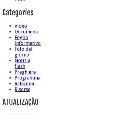
Categories
Video
Documenti
Foglio
informativo
Foto del
giorno
Notizia
flash
Preghiere
Programma
Relazioni
Risorse
ATUALIZAÇÃO
Conclusione di sr Anna Caiazza, Superiora generale
5 ottobre foto – Messa di ringraziamento