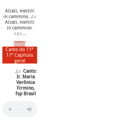
Alzati, mettiti
in cammino. ♫♪
Alzati, mettiti
in cammino.
♪♫♪ ...
more
Canto do 11°
11° Capítulo
geral
♫♪ Canto:
Ir. Maria
Verônica
Firmino,
fsp Brasil