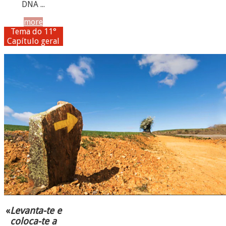
DNA ...
more
Tema do 11°
Capítulo geral
«
Levanta-te e
coloca-te a