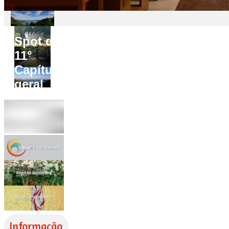
Spot do
11°
Capítulo
geral
Informação