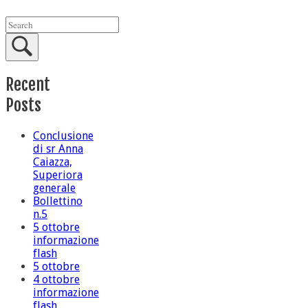
Recent
Posts
Conclusione
di sr Anna
Caiazza,
Superiora
generale
Bollettino
n.5
5 ottobre
informazione
flash
5 ottobre
4 ottobre
informazione
flash