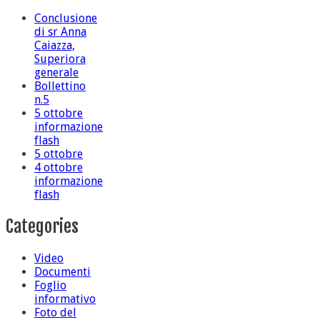
Conclusione
di sr Anna
Caiazza,
Superiora
generale
Bollettino
n.5
5 ottobre
informazione
flash
5 ottobre
4 ottobre
informazione
flash
Categories
Video
Documenti
Foglio
informativo
Foto del