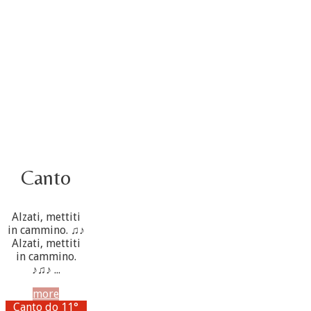
3 ottobre foto – Elezione del Consiglio generale
4 ottobre
Canto
Alzati, mettiti
in cammino. ♫♪
Alzati, mettiti
in cammino.
♪♫♪ ...
more
Canto do 11°