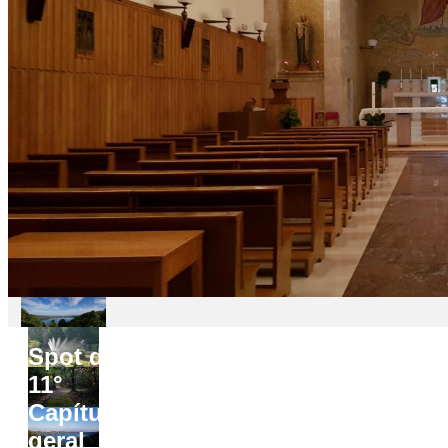
Spot do
11°
Capítulo
geral