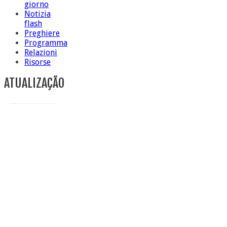
giorno
Notizia
flash
Preghiere
Programma
Relazioni
Risorse
ATUALIZAÇÃO
Conclusione di sr Anna Caiazza, Superiora generale
5 ottobre foto – Messa di ringraziamento
5 ottobre foto – Conclusione del Capitolo
5 ottobre informazione flash
4 ottobre foto – Udienza con Papa Francesco
Video – Saluto della nuova Superiora generale
5 ottobre
4 ottobre informazione flash