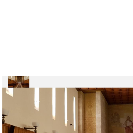
CASAS
DEPENDENTES
Ariccia
Casa
Divin
Maestro