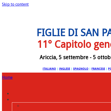
Skip to content
FIGLIE DI SAN 
11° Capitolo gen
Ariccia, 5 settembre - 5 otto
ITALIANO
|
INGLESE
|
SPAGNOLO
|
FRANCESE
|
P
Home