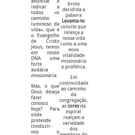
anunciar e
brota
indicar a
decidida a
todos «o
palavra
caminho
Levanta-te
:
luminoso da
convite que
vida», que é
relança a
o Evangelho
nossa vida
de Cristo
rumo a uma
Jesus, temos
nova
em nosso
vitalidade
DNA uma
missionária
forte
e profética.
audácia
missionária.
Em
continuidade
Mas, o que
ao caminho
Deus deseja
da
fazer
congregação,
conosco
as
cores
da
hoje? Para
espiral
onde
realçam a
pretende
variedade
conduzir-
dos
nos o
membros do