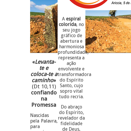
A
espiral
colorida
, no
seu jogo
gráfico de
abertura e
harmoniosa
profundidade,
representa a
«
Levanta-
ação
te e
envolvente e
coloca-te a
transformadora
caminho
»
do Espírito
Santo, cujo
(Dt 10,11)
sopro vital
confiando
tudo recria.
na
Promessa
Do abraço
do Espírito,
Nascidas
revelador da
pela Palavra,
fidelidade
para
de Deus,