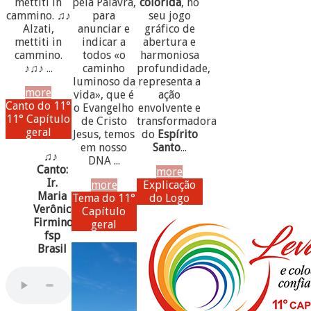
mettiti in
pela Palavra,
colorida
, no
cammino. ♫♪
para
seu jogo
Alzati,
anunciar e
gráfico de
mettiti in
indicar a
abertura e
cammino.
todos «o
harmoniosa
♪♫♪ ...
caminho
profundidade,
luminoso da
representa a
more
vida», que é
ação
Canto do 11°
o Evangelho
envolvente e
11° Capítulo
de Cristo
transformadora
geral
Jesus, temos
do
Espírito
em nosso
Santo
...
♫♪
DNA ...
Canto:
more
Ir.
more
Explicação
Maria
Tema do 11°
do Logo
Verônica
Capítulo
Firmino,
geral
fsp
Brasil