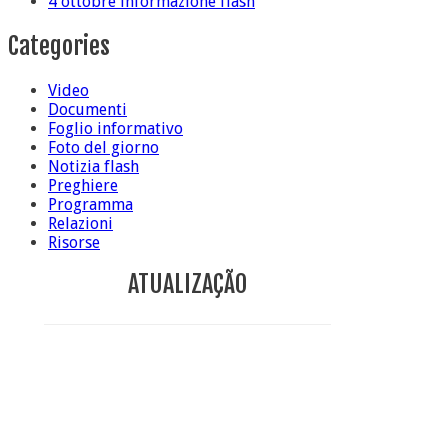
4 ottobre informazione flash
Categories
Video
Documenti
Foglio informativo
Foto del giorno
Notizia flash
Preghiere
Programma
Relazioni
Risorse
ATUALIZAÇÃO
Conclusione di sr Anna Caiazza, Superiora generale
5 ottobre foto – Messa di ringraziamento
5 ottobre foto – Conclusione del Capitolo
5 ottobre informazione flash