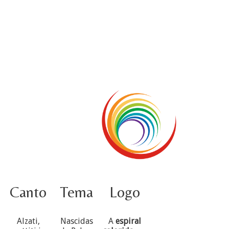
4 ottobre foto – Udienza con Papa Francesco
Video – Saluto della nuova Superiora generale
5 ottobre
4 ottobre informazione flash
3 ottobre foto – Elezione del Consiglio generale
4 ottobre
Canto
Tema
Logo
Alzati,
Nascidas
A
espiral