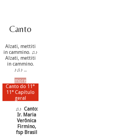
Canto
Alzati, mettiti
in cammino. ♫♪
Alzati, mettiti
in cammino.
♪♫♪ ...
more
Canto do 11°
11° Capítulo
geral
♫♪ Canto:
Ir. Maria
Verônica
Firmino,
fsp Brasil