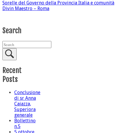
Sorelle del Governo della Provincia Italia e comunità
Divin Maestro – Roma
Search
Recent
Posts
Conclusione
di sr Anna
Caiazza,
Superiora
generale
Bollettino
n.5
5 ottobre