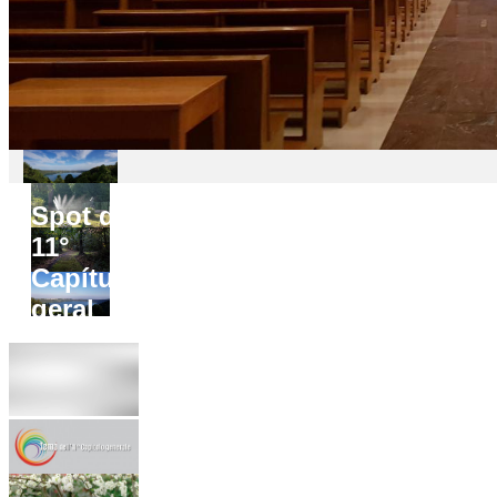
Spot do
11°
Capítulo
geral