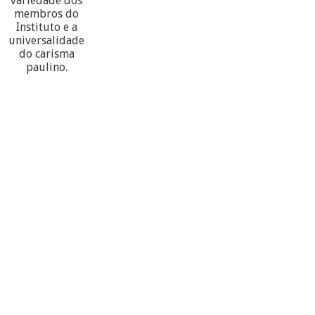
variedade dos
membros do
Instituto e a
universalidade
do carisma
paulino.
60
PARTECIPANTES
10