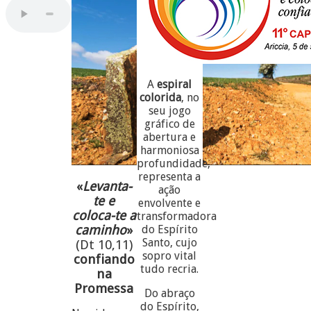
A
espiral
colorida
, no
seu jogo
gráfico de
abertura e
harmoniosa
profundidade,
representa a
«
Levanta-
ação
te e
envolvente e
coloca-te a
transformadora
caminho
»
do Espírito
Santo, cujo
(Dt 10,11)
sopro vital
confiando
tudo recria.
na
Promessa
Do abraço
do Espírito,