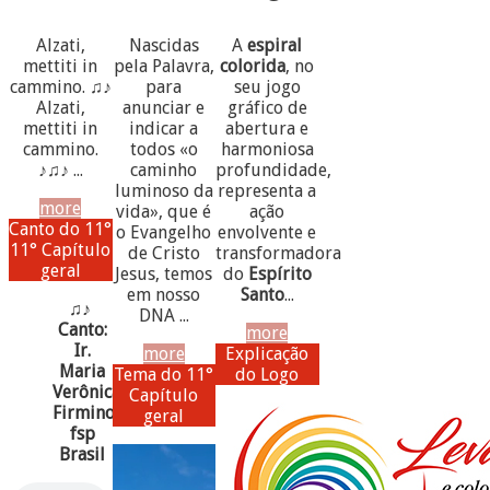
Alzati,
Nascidas
A
espiral
mettiti in
pela Palavra,
colorida
, no
cammino. ♫♪
para
seu jogo
Alzati,
anunciar e
gráfico de
mettiti in
indicar a
abertura e
cammino.
todos «o
harmoniosa
♪♫♪ ...
caminho
profundidade,
luminoso da
representa a
more
vida», que é
ação
Canto do 11°
o Evangelho
envolvente e
11° Capítulo
de Cristo
transformadora
geral
Jesus, temos
do
Espírito
em nosso
Santo
...
♫♪
DNA ...
Canto:
more
Ir.
more
Explicação
Maria
Tema do 11°
do Logo
Verônica
Capítulo
Firmino,
geral
fsp
Brasil