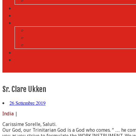
Sr. Clare Ukken
26 Settembre 2019
India
|
Carissime Sorelle, Saluti.
Our God, our Trinitarian God is a God who comes. “ … he com
you as you strive to formulate the WORK INSTRUMENT. We will 