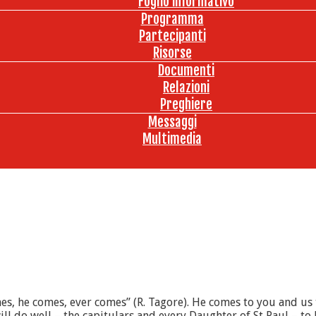
Foglio informativo
Programma
Partecipanti
Risorse
Documenti
Relazioni
Preghiere
Messaggi
Multimedia
es, he comes, ever comes” (R. Tagore). He comes to you and us
do well – the capitulars and every Daughter of St Paul – to l