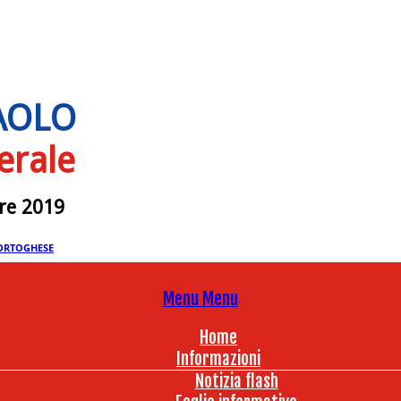
PAOLO
erale
bre 2019
ORTOGHESE
Menu
Menu
Home
Informazioni
Notizia flash