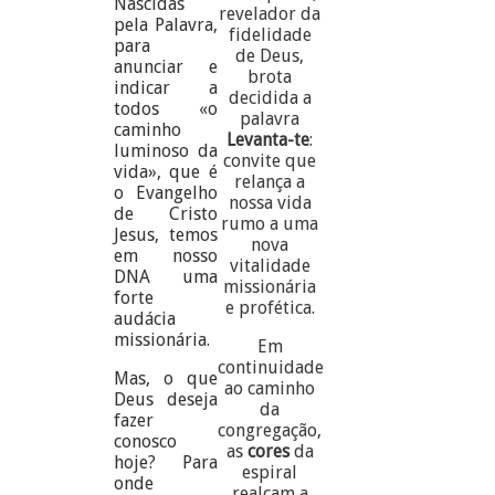
Nascidas
revelador da
pela Palavra,
fidelidade
para
de Deus,
anunciar e
brota
indicar a
decidida a
todos «o
palavra
caminho
Levanta-te
:
luminoso da
convite que
vida», que é
relança a
o Evangelho
nossa vida
de Cristo
rumo a uma
Jesus, temos
nova
em nosso
vitalidade
DNA uma
missionária
forte
e profética.
audácia
missionária.
Em
continuidade
Mas, o que
ao caminho
Deus deseja
da
fazer
congregação,
conosco
as
cores
da
hoje? Para
espiral
onde
realçam a