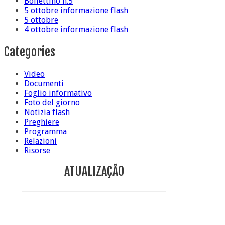
Bollettino n.5
5 ottobre informazione flash
5 ottobre
4 ottobre informazione flash
Categories
Video
Documenti
Foglio informativo
Foto del giorno
Notizia flash
Preghiere
Programma
Relazioni
Risorse
ATUALIZAÇÃO
Conclusione di sr Anna Caiazza, Superiora generale
5 ottobre foto – Messa di ringraziamento