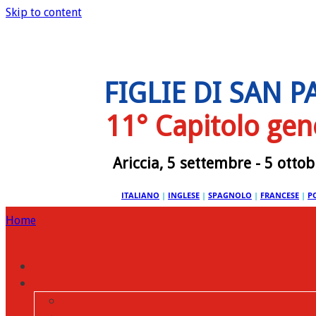
Skip to content
FIGLIE DI SAN 
11° Capitolo gen
Ariccia, 5 settembre - 5 otto
ITALIANO
|
INGLESE
|
SPAGNOLO
|
FRANCESE
|
P
Home