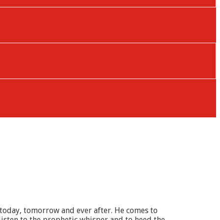
 today, tomorrow and ever after. He comes to
isten to the prophetic whisper and to heed the