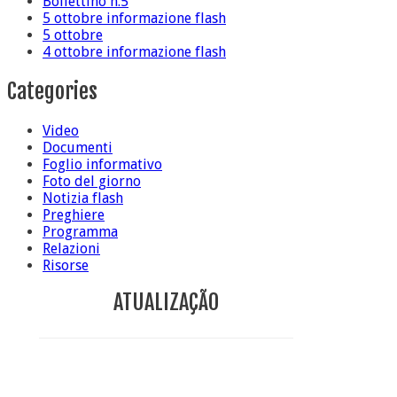
Bollettino n.5
5 ottobre informazione flash
5 ottobre
4 ottobre informazione flash
Categories
Video
Documenti
Foglio informativo
Foto del giorno
Notizia flash
Preghiere
Programma
Relazioni
Risorse
ATUALIZAÇÃO
Conclusione di sr Anna Caiazza, Superiora generale
5 ottobre foto – Messa di ringraziamento