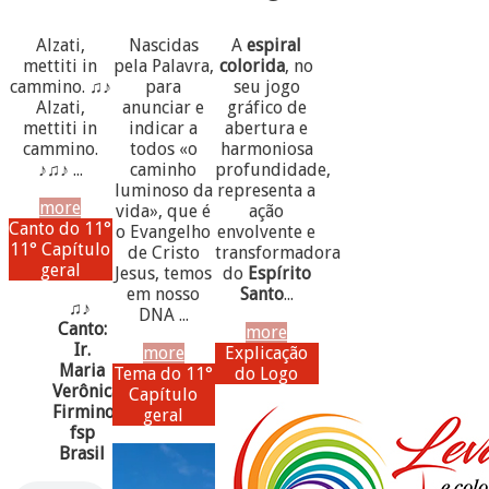
Alzati,
Nascidas
A
espiral
mettiti in
pela Palavra,
colorida
, no
cammino. ♫♪
para
seu jogo
Alzati,
anunciar e
gráfico de
mettiti in
indicar a
abertura e
cammino.
todos «o
harmoniosa
♪♫♪ ...
caminho
profundidade,
luminoso da
representa a
more
vida», que é
ação
Canto do 11°
o Evangelho
envolvente e
11° Capítulo
de Cristo
transformadora
geral
Jesus, temos
do
Espírito
em nosso
Santo
...
♫♪
DNA ...
Canto:
more
Ir.
more
Explicação
Maria
Tema do 11°
do Logo
Verônica
Capítulo
Firmino,
geral
fsp
Brasil