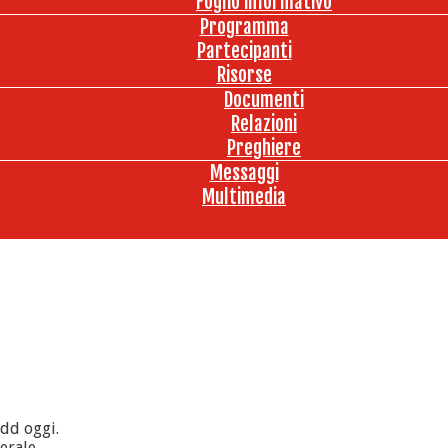
Foglio informativo
Programma
Partecipanti
Risorse
Documenti
Relazioni
Preghiere
Messaggi
Multimedia
add oggi.
erale.