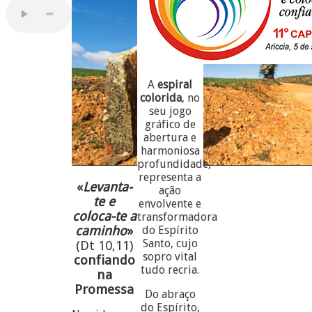
A
espiral
colorida
, no
seu jogo
gráfico de
abertura e
harmoniosa
profundidade,
representa a
«
Levanta-
ação
te e
envolvente e
coloca-te a
transformadora
caminho
»
do Espírito
Santo, cujo
(Dt 10,11)
sopro vital
confiando
tudo recria.
na
Promessa
Do abraço
do Espírito,