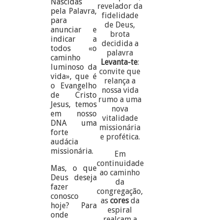
Nascidas
revelador da
pela Palavra,
fidelidade
para
de Deus,
anunciar e
brota
indicar a
decidida a
todos «o
palavra
caminho
Levanta-te
:
luminoso da
convite que
vida», que é
relança a
o Evangelho
nossa vida
de Cristo
rumo a uma
Jesus, temos
nova
em nosso
vitalidade
DNA uma
missionária
forte
e profética.
audácia
missionária.
Em
continuidade
Mas, o que
ao caminho
Deus deseja
da
fazer
congregação,
conosco
as
cores
da
hoje? Para
espiral
onde
realçam a