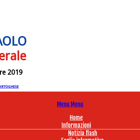
PAOLO
erale
bre 2019
ORTOGHESE
Menu
Menu
Home
Informazioni
Notizia flash