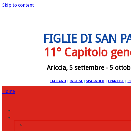
Skip to content
FIGLIE DI SAN 
11° Capitolo gen
Ariccia, 5 settembre - 5 otto
ITALIANO
|
INGLESE
|
SPAGNOLO
|
FRANCESE
|
P
Home