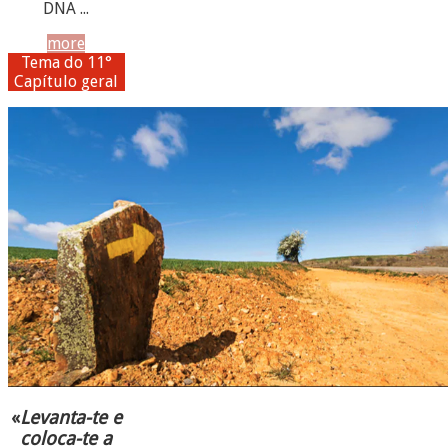
DNA ...
more
Tema do 11°
Capítulo geral
«
Levanta-te e
coloca-te a