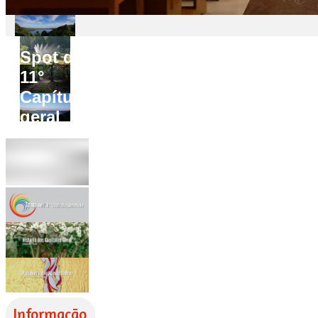
Spot do
11°
Capítulo
geral
Informação