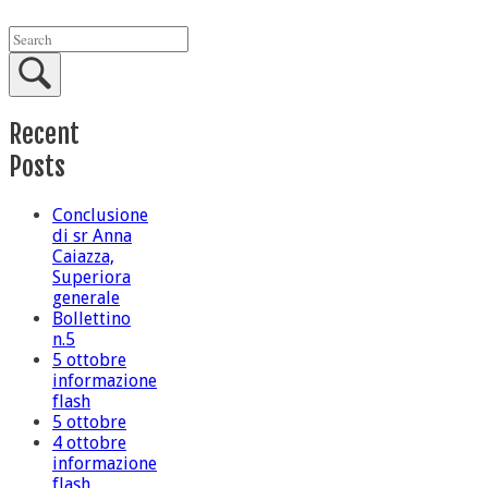
Recent
Posts
Conclusione
di sr Anna
Caiazza,
Superiora
generale
Bollettino
n.5
5 ottobre
informazione
flash
5 ottobre
4 ottobre
informazione
flash