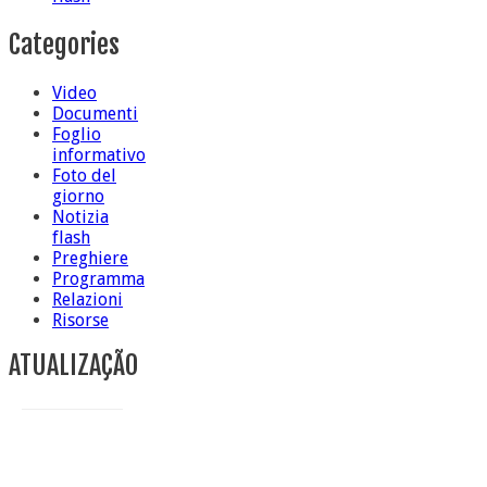
Categories
Video
Documenti
Foglio
informativo
Foto del
giorno
Notizia
flash
Preghiere
Programma
Relazioni
Risorse
ATUALIZAÇÃO
Conclusione di sr Anna Caiazza, Superiora generale
5 ottobre foto – Messa di ringraziamento