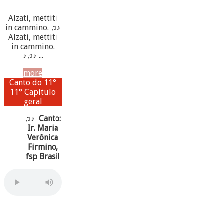
Alzati, mettiti
in cammino. ♫♪
Alzati, mettiti
in cammino.
♪♫♪ ...
more
Canto do 11°
11° Capítulo
geral
♫♪ Canto:
Ir. Maria
Verônica
Firmino,
fsp Brasil