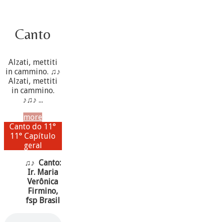
Canto
Alzati, mettiti
in cammino. ♫♪
Alzati, mettiti
in cammino.
♪♫♪ ...
more
Canto do 11°
11° Capítulo
geral
♫♪ Canto:
Ir. Maria
Verônica
Firmino,
fsp Brasil