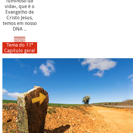
luminoso da
vida», que é o
Evangelho de
Cristo Jesus,
temos em nosso
DNA ...
more
Tema do 11°
Capítulo geral