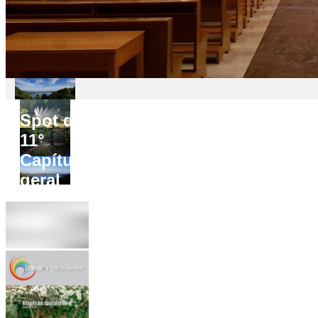
Spot do
11°
Capítulo
geral