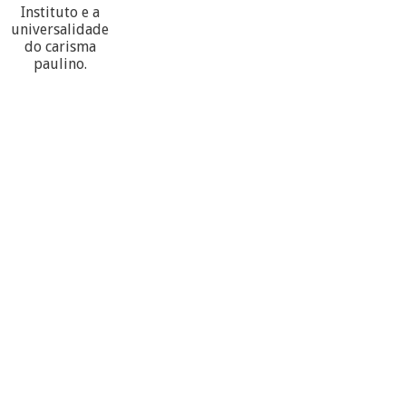
Instituto e a
universalidade
do carisma
paulino.
60
PARTECIPANTES
10
PROVÍNCIAS