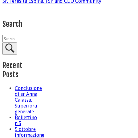
Sr. Teresita Espina, FSP and CDO Community
Search
Recent
Posts
Conclusione
di sr Anna
Caiazza,
Superiora
generale
Bollettino
n.5
5 ottobre
informazione