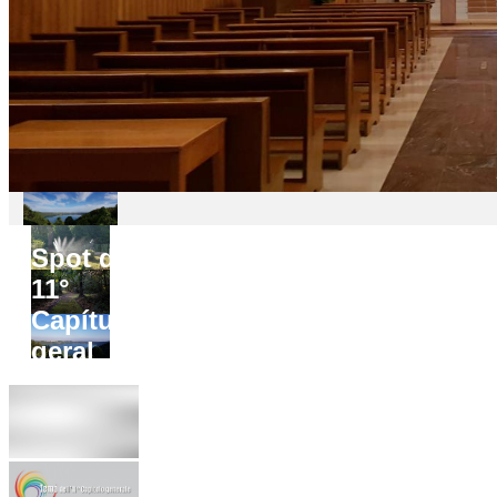
Spot do
11°
Capítulo
geral