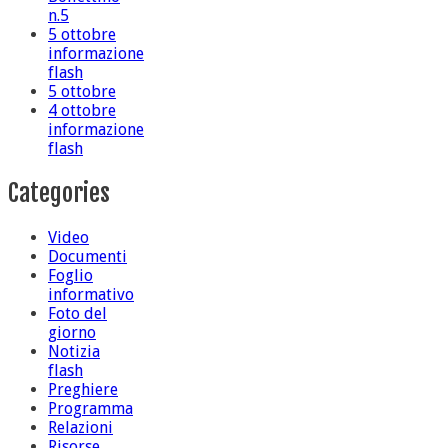
n.5
5 ottobre
informazione
flash
5 ottobre
4 ottobre
informazione
flash
Categories
Video
Documenti
Foglio
informativo
Foto del
giorno
Notizia
flash
Preghiere
Programma
Relazioni
Risorse