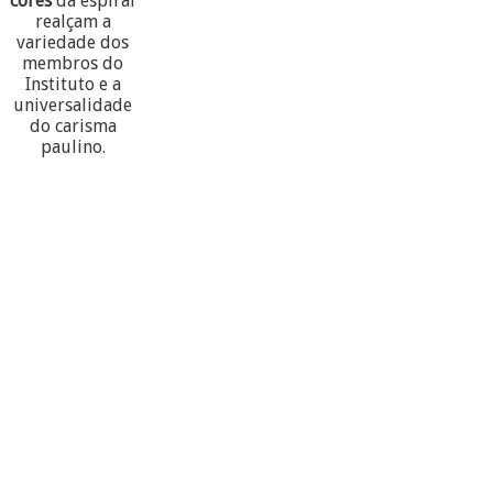
cores
da espiral
realçam a
variedade dos
membros do
Instituto e a
universalidade
do carisma
paulino.
60
PARTECIPANTES
10