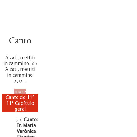
Canto
Alzati, mettiti
in cammino. ♫♪
Alzati, mettiti
in cammino.
♪♫♪ ...
more
Canto do 11°
11° Capítulo
geral
♫♪ Canto:
Ir. Maria
Verônica