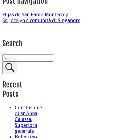
Post navigation
Hijas de San Pablo Monterrey
Sr. Jocelyn e comunità di Singapore
Search
Recent
Posts
Conclusione
di sr Anna
Caiazza,
Superiora
generale
Bollettino