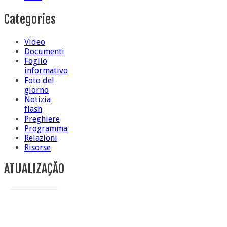
Categories
Video
Documenti
Foglio
informativo
Foto del
giorno
Notizia
flash
Preghiere
Programma
Relazioni
Risorse
ATUALIZAÇÃO
Conclusione di sr Anna Caiazza, Superiora generale
5 ottobre foto – Messa di ringraziamento