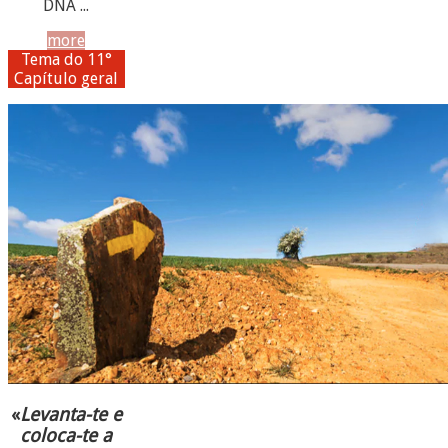
DNA ...
more
Tema do 11°
Capítulo geral
«
Levanta-te e
coloca-te a