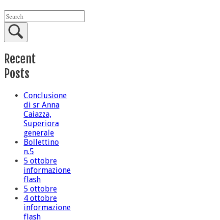
Recent
Posts
Conclusione
di sr Anna
Caiazza,
Superiora
generale
Bollettino
n.5
5 ottobre
informazione
flash
5 ottobre
4 ottobre
informazione
flash