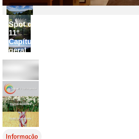
Spot do
11°
Capítulo
geral
Informação