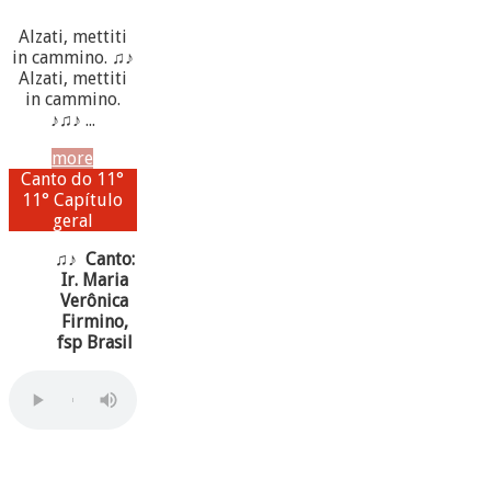
Alzati, mettiti
in cammino. ♫♪
Alzati, mettiti
in cammino.
♪♫♪ ...
more
Canto do 11°
11° Capítulo
geral
♫♪ Canto:
Ir. Maria
Verônica
Firmino,
fsp Brasil