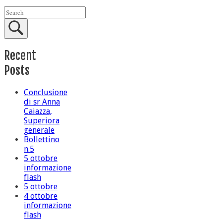
Recent
Posts
Conclusione
di sr Anna
Caiazza,
Superiora
generale
Bollettino
n.5
5 ottobre
informazione
flash
5 ottobre
4 ottobre
informazione
flash