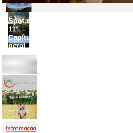
Spot do
11°
Capítulo
geral
Informação