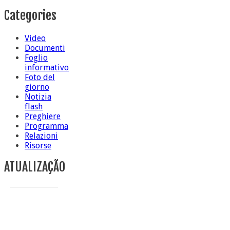
Categories
Video
Documenti
Foglio
informativo
Foto del
giorno
Notizia
flash
Preghiere
Programma
Relazioni
Risorse
ATUALIZAÇÃO
Conclusione di sr Anna Caiazza, Superiora generale
5 ottobre foto – Messa di ringraziamento
5 ottobre foto – Conclusione del Capitolo