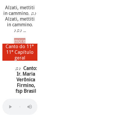
Alzati, mettiti
in cammino. ♫♪
Alzati, mettiti
in cammino.
♪♫♪ ...
more
Canto do 11°
11° Capítulo
geral
♫♪ Canto:
Ir. Maria
Verônica
Firmino,
fsp Brasil