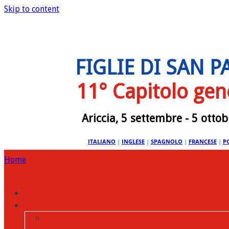
Skip to content
FIGLIE DI SAN 
11° Capitolo gen
Ariccia, 5 settembre - 5 otto
ITALIANO
|
INGLESE
|
SPAGNOLO
|
FRANCESE
|
P
Home