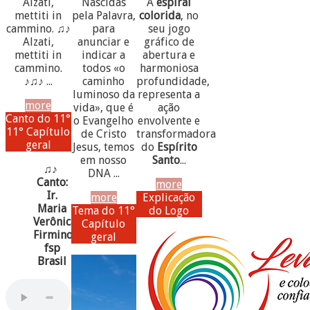
Alzati,
Nascidas
A
espiral
mettiti in
pela Palavra,
colorida
, no
cammino. ♫♪
para
seu jogo
Alzati,
anunciar e
gráfico de
mettiti in
indicar a
abertura e
cammino.
todos «o
harmoniosa
♪♫♪ ...
caminho
profundidade,
luminoso da
representa a
more
vida», que é
ação
Canto do 11°
o Evangelho
envolvente e
11° Capítulo
de Cristo
transformadora
geral
Jesus, temos
do
Espírito
em nosso
Santo
...
♫♪
DNA ...
Canto:
more
Ir.
more
Explicação
Maria
Tema do 11°
do Logo
Verônica
Capítulo
Firmino,
geral
fsp
Brasil