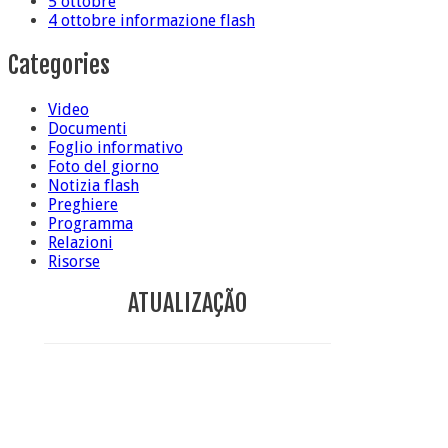
5 ottobre
4 ottobre informazione flash
Categories
Video
Documenti
Foglio informativo
Foto del giorno
Notizia flash
Preghiere
Programma
Relazioni
Risorse
ATUALIZAÇÃO
Conclusione di sr Anna Caiazza, Superiora generale
5 ottobre foto – Messa di ringraziamento
5 ottobre foto – Conclusione del Capitolo