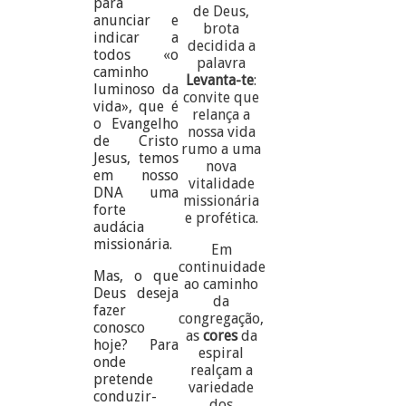
para
de Deus,
anunciar e
brota
indicar a
decidida a
todos «o
palavra
caminho
Levanta-te
:
luminoso da
convite que
vida», que é
relança a
o Evangelho
nossa vida
de Cristo
rumo a uma
Jesus, temos
nova
em nosso
vitalidade
DNA uma
missionária
forte
e profética.
audácia
missionária.
Em
continuidade
Mas, o que
ao caminho
Deus deseja
da
fazer
congregação,
conosco
as
cores
da
hoje? Para
espiral
onde
realçam a
pretende
variedade
conduzir-
dos