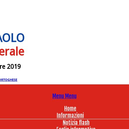
PAOLO
erale
bre 2019
ORTOGHESE
Menu
Menu
Home
Informazioni
Notizia flash