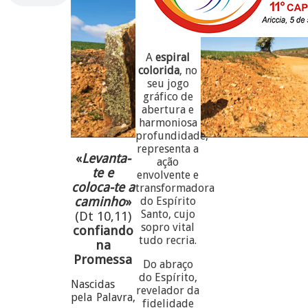
A
espiral
colorida
, no
seu jogo
gráfico de
abertura e
harmoniosa
profundidade,
representa a
«
Levanta-
ação
te e
envolvente e
coloca-te a
transformadora
caminho
»
do Espírito
Santo, cujo
(Dt 10,11)
sopro vital
confiando
tudo recria.
na
Promessa
Do abraço
do Espírito,
Nascidas
revelador da
pela Palavra,
fidelidade