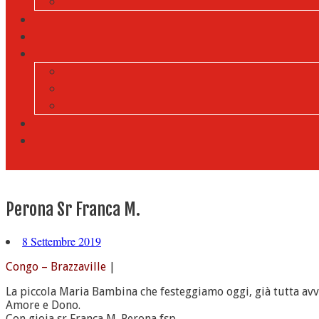
Perona Sr Franca M.
8 Settembre 2019
Congo – Brazzaville
|
La piccola Maria Bambina che festeggiamo oggi, già tutta avvol
Amore e Dono.
Con gioia sr Franca M. Perona fsp