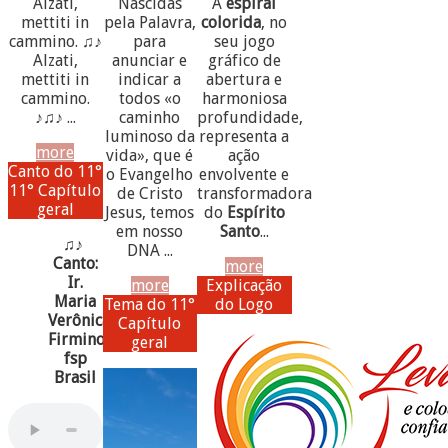
Alzati,
Nascidas
A
espiral
mettiti in
pela Palavra,
colorida
, no
cammino. ♫♪
para
seu jogo
Alzati,
anunciar e
gráfico de
mettiti in
indicar a
abertura e
cammino.
todos «o
harmoniosa
♪♫♪ ...
caminho
profundidade,
luminoso da
representa a
more
vida», que é
ação
Canto do 11°
o Evangelho
envolvente e
11° Capítulo
de Cristo
transformadora
geral
Jesus, temos
do
Espírito
em nosso
Santo
...
♫♪
DNA ...
Canto:
more
Ir.
more
Explicação
Maria
Tema do 11°
do Logo
Verônica
Capítulo
Firmino,
geral
fsp
Brasil