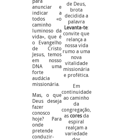
para
de Deus,
anunciar e
brota
indicar a
decidida a
todos «o
palavra
caminho
Levanta-te
:
luminoso da
convite que
vida», que é
relança a
o Evangelho
nossa vida
de Cristo
rumo a uma
Jesus, temos
nova
em nosso
vitalidade
DNA uma
missionária
forte
e profética.
audácia
missionária.
Em
continuidade
Mas, o que
ao caminho
Deus deseja
da
fazer
congregação,
conosco
as
cores
da
hoje? Para
espiral
onde
realçam a
pretende
variedade
conduzir-
dos