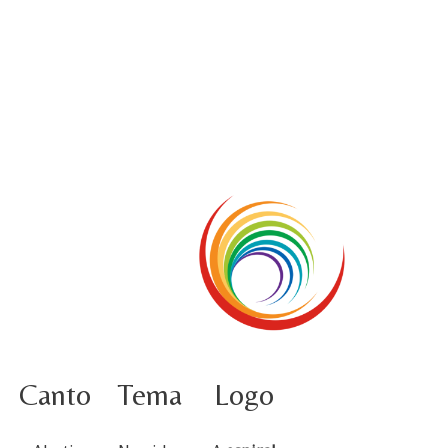
5 ottobre informazione flash
4 ottobre foto – Udienza con Papa Francesco
Video – Saluto della nuova Superiora generale
5 ottobre
4 ottobre informazione flash
3 ottobre foto – Elezione del Consiglio generale
4 ottobre
Canto
Tema
Logo