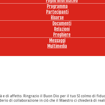
Foglio informativo
Programma
Partecipanti
Risorse
Documenti
Relazioni
Preghiere
Messaggi
Multimedia
 e di affetto. Ringrazio il Buon Dio per il tuo SI colmo di fiduc
siderio di collaborazione in ciò che il Maestro ci chiederà di re