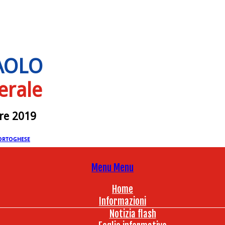
PAOLO
erale
bre 2019
ORTOGHESE
Menu
Menu
Home
Informazioni
Notizia flash