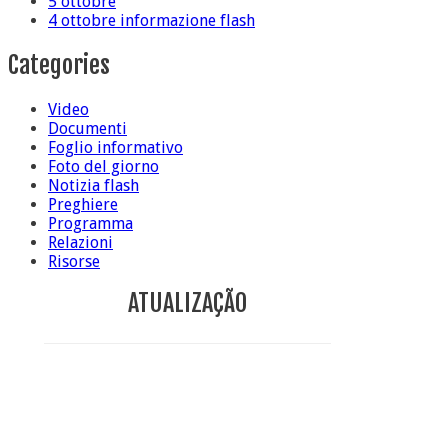
5 ottobre
4 ottobre informazione flash
Categories
Video
Documenti
Foglio informativo
Foto del giorno
Notizia flash
Preghiere
Programma
Relazioni
Risorse
ATUALIZAÇÃO
Conclusione di sr Anna Caiazza, Superiora generale
5 ottobre foto – Messa di ringraziamento
5 ottobre foto – Conclusione del Capitolo