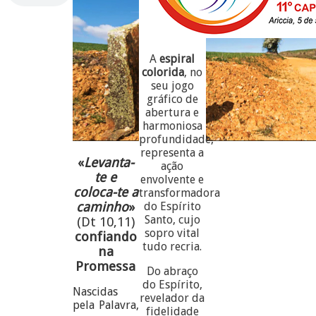
A
espiral
colorida
, no
seu jogo
gráfico de
abertura e
harmoniosa
profundidade,
representa a
«
Levanta-
ação
te e
envolvente e
coloca-te a
transformadora
caminho
»
do Espírito
Santo, cujo
(Dt 10,11)
sopro vital
confiando
tudo recria.
na
Promessa
Do abraço
do Espírito,
Nascidas
revelador da
pela Palavra,
fidelidade