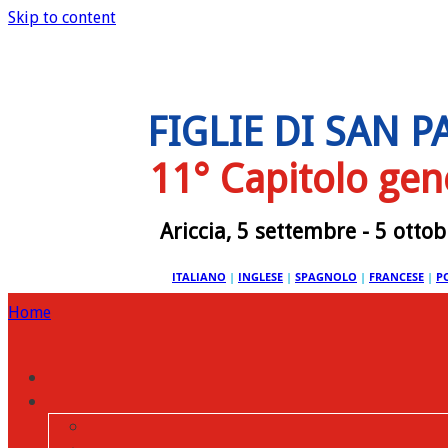
Skip to content
FIGLIE DI SAN 
11° Capitolo gen
Ariccia, 5 settembre - 5 otto
ITALIANO
|
INGLESE
|
SPAGNOLO
|
FRANCESE
|
P
Home