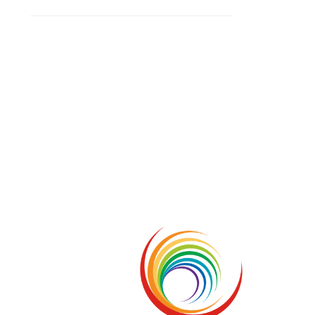
Conclusione di sr Anna Caiazza, Superiora generale
5 ottobre foto – Messa di ringraziamento
5 ottobre foto – Conclusione del Capitolo
5 ottobre informazione flash
4 ottobre foto – Udienza con Papa Francesco
Video – Saluto della nuova Superiora generale
5 ottobre
4 ottobre informazione flash
3 ottobre foto – Elezione del Consiglio generale
4 ottobre