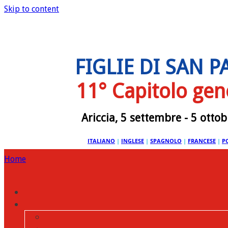
Skip to content
FIGLIE DI SAN 
11° Capitolo gen
Ariccia, 5 settembre - 5 otto
ITALIANO
|
INGLESE
|
SPAGNOLO
|
FRANCESE
|
P
Home