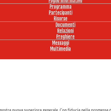
Foglio informativo
Programma
Partecipanti
Risorse
Documenti
Relazioni
Preghiere
Messaggi
Multimedia
la nostra nuova superiora generale. Con fiducia nella promessa 