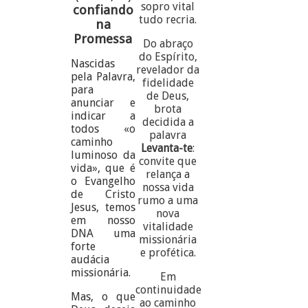
sopro vital
confiando
tudo recria.
na
Promessa
Do abraço
do Espírito,
Nascidas
revelador da
pela Palavra,
fidelidade
para
de Deus,
anunciar e
brota
indicar a
decidida a
todos «o
palavra
caminho
Levanta-te
:
luminoso da
convite que
vida», que é
relança a
o Evangelho
nossa vida
de Cristo
rumo a uma
Jesus, temos
nova
em nosso
vitalidade
DNA uma
missionária
forte
e profética.
audácia
missionária.
Em
continuidade
Mas, o que
ao caminho