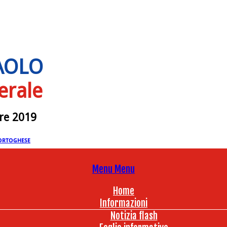
PAOLO
erale
bre 2019
ORTOGHESE
Menu
Menu
Home
Informazioni
Notizia flash