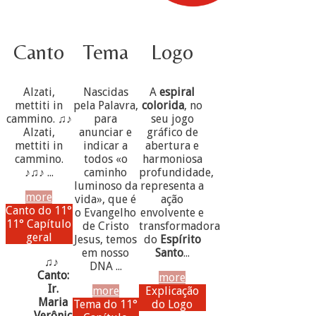
Canto
Tema
Logo
Alzati,
Nascidas
A
espiral
mettiti in
pela Palavra,
colorida
, no
cammino. ♫♪
para
seu jogo
Alzati,
anunciar e
gráfico de
mettiti in
indicar a
abertura e
cammino.
todos «o
harmoniosa
♪♫♪ ...
caminho
profundidade,
luminoso da
representa a
more
vida», que é
ação
Canto do 11°
o Evangelho
envolvente e
11° Capítulo
de Cristo
transformadora
geral
Jesus, temos
do
Espírito
em nosso
Santo
...
♫♪
DNA ...
Canto:
more
Ir.
more
Explicação
Maria
Tema do 11°
do Logo
Verônica