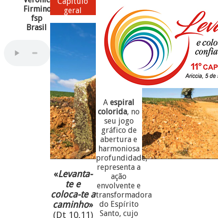
Capítulo
Firmino,
geral
fsp
Brasil
A
espiral
colorida
, no
seu jogo
gráfico de
abertura e
harmoniosa
profundidade,
representa a
«
Levanta-
ação
te e
envolvente e
coloca-te a
transformadora
caminho
»
do Espírito
Santo, cujo
(Dt 10,11)