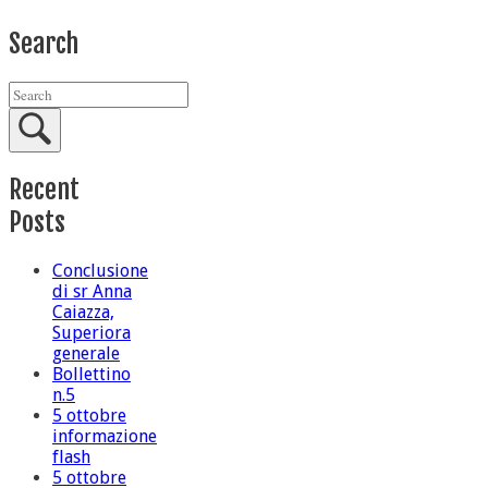
Search
Recent
Posts
Conclusione
di sr Anna
Caiazza,
Superiora
generale
Bollettino
n.5
5 ottobre
informazione
flash
5 ottobre