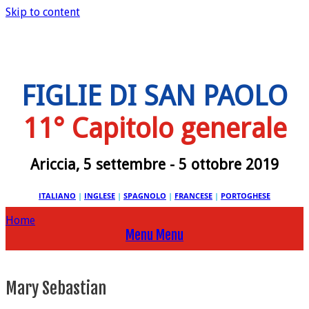
Skip to content
FIGLIE DI SAN PAOLO
11° Capitolo generale
Ariccia, 5 settembre - 5 ottobre 2019
ITALIANO
|
INGLESE
|
SPAGNOLO
|
FRANCESE
|
PORTOGHESE
Home
Menu
Menu
Mary Sebastian