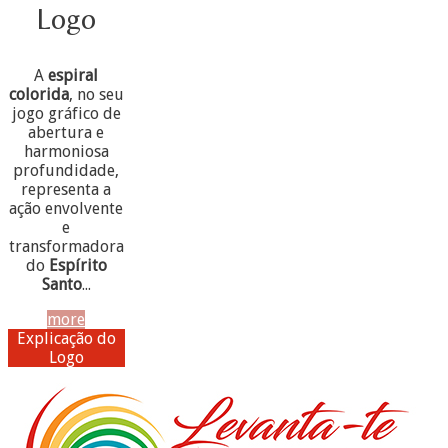
Logo
A
espiral
colorida
, no seu
jogo gráfico de
abertura e
harmoniosa
profundidade,
representa a
ação envolvente
e
transformadora
do
Espírito
Santo
...
more
Explicação do
Logo