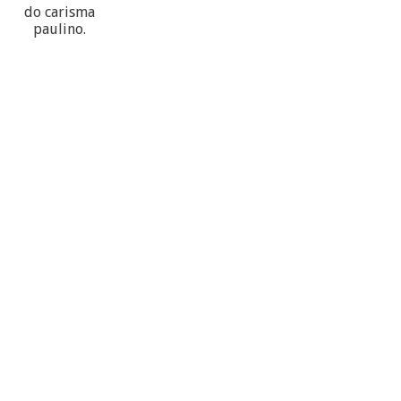
do carisma
paulino.
60
PARTECIPANTES
10
PROVÍNCIAS