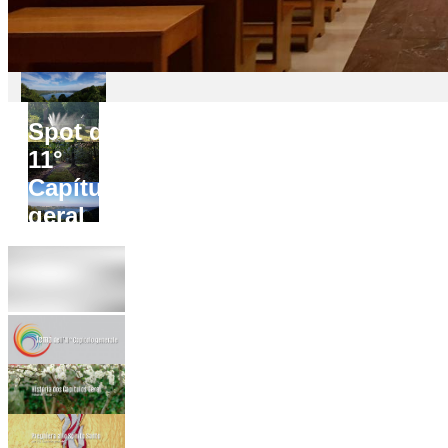
Spot do
11°
Capítulo
geral