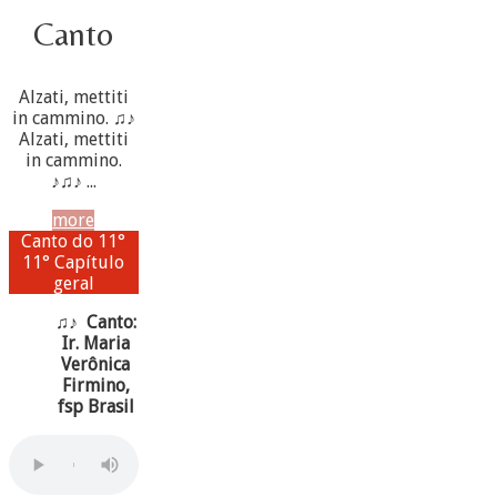
Canto
Alzati, mettiti
in cammino. ♫♪
Alzati, mettiti
in cammino.
♪♫♪ ...
more
Canto do 11°
11° Capítulo
geral
♫♪ Canto:
Ir. Maria
Verônica
Firmino,
fsp Brasil