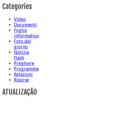
Categories
Video
Documenti
Foglio
informativo
Foto del
giorno
Notizia
flash
Preghiere
Programma
Relazioni
Risorse
ATUALIZAÇÃO
Conclusione di sr Anna Caiazza, Superiora generale
5 ottobre foto – Messa di ringraziamento
5 ottobre foto – Conclusione del Capitolo