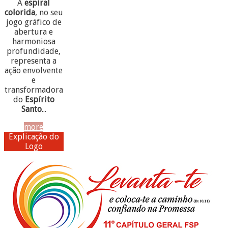
A
espiral
colorida
, no seu
jogo gráfico de
abertura e
harmoniosa
profundidade,
representa a
ação envolvente
e
transformadora
do
Espírito
Santo
...
more
Explicação do
Logo