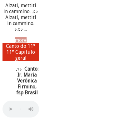
Alzati, mettiti
in cammino. ♫♪
Alzati, mettiti
in cammino.
♪♫♪ ...
more
Canto do 11°
11° Capítulo
geral
♫♪ Canto:
Ir. Maria
Verônica
Firmino,
fsp Brasil