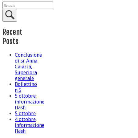
Recent
Posts
Conclusione
di sr Anna
Caiazza,
Superiora
generale
Bollettino
n.5
5 ottobre
informazione
flash
5 ottobre
4 ottobre
informazione
flash