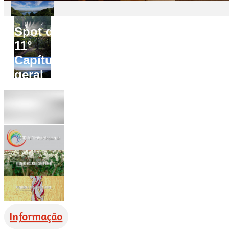
Spot do
11°
Capítulo
geral
Informação