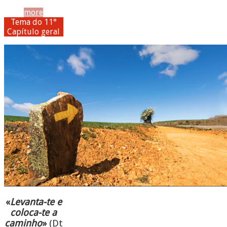
more
Tema do 11°
Capítulo geral
«
Levanta-te e
coloca-te a
caminho
»
(Dt