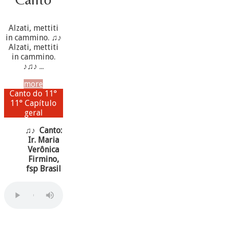
Alzati, mettiti
in cammino. ♫♪
Alzati, mettiti
in cammino.
♪♫♪ ...
more
Canto do 11°
11° Capítulo
geral
♫♪ Canto:
Ir. Maria
Verônica
Firmino,
fsp Brasil