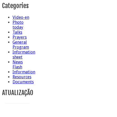
Categories
Video-en
Photo
today
Talks
Prayers
General
Program
Information
sheet
News
Flash
Information
Resources
Documents
ATUALIZAÇÃO
Conclusion of Sr. Anna Caiazza, Superior General
5 ottobre foto – Messa di ringraziamento