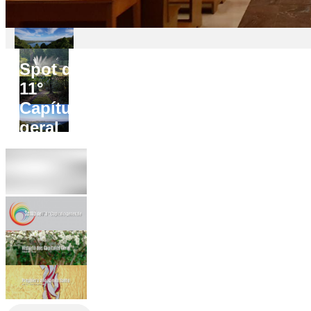
Spot do
11°
Capítulo
geral