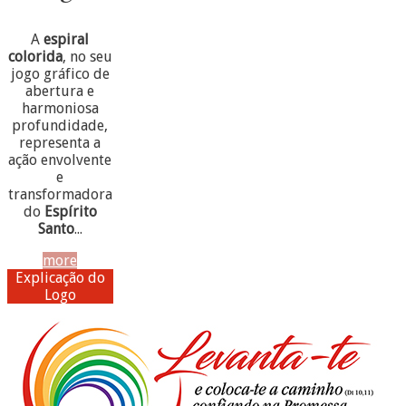
A
espiral
colorida
, no seu
jogo gráfico de
abertura e
harmoniosa
profundidade,
representa a
ação envolvente
e
transformadora
do
Espírito
Santo
...
more
Explicação do
Logo