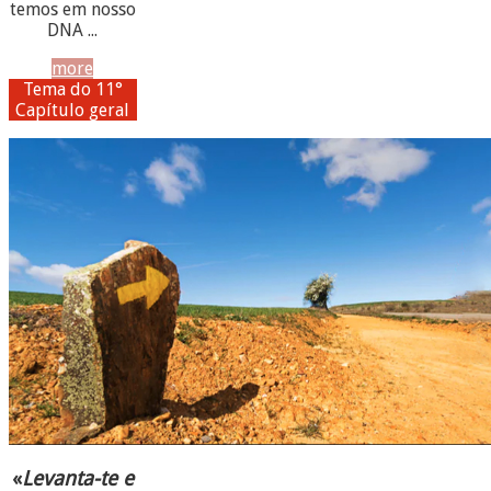
temos em nosso
DNA ...
more
Tema do 11°
Capítulo geral
«
Levanta-te e