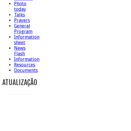
Photo
today
Talks
Prayers
General
Program
Information
sheet
News
Flash
Information
Resources
Documents
ATUALIZAÇÃO
Conclusion of Sr. Anna Caiazza, Superior General
5 ottobre foto – Messa di ringraziamento
5 ottobre foto – Conclusione del Capitolo
5 October Information flash