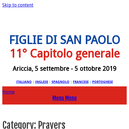
Skip to content
FIGLIE DI SAN PAOLO
11° Capitolo generale
Ariccia, 5 settembre - 5 ottobre 2019
ITALIANO
|
INGLESE
|
SPAGNOLO
|
FRANCESE
|
PORTOGHESE
Home
Menu
Menu
Category:
Prayers