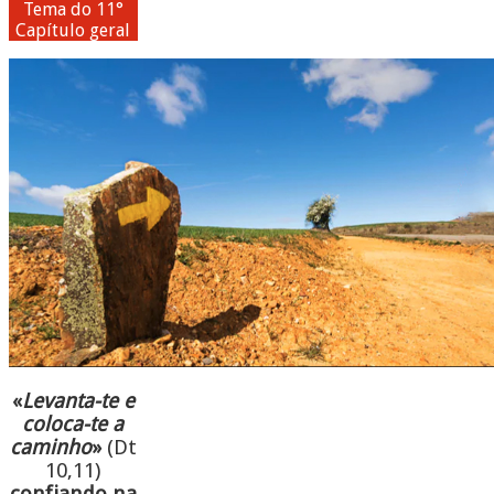
Tema do 11°
Capítulo geral
«
Levanta-te e
coloca-te a
caminho
»
(Dt
10,11)
confiando na