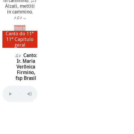
in cammino. ♫♪
Alzati, mettiti
in cammino.
♪♫♪ ...
more
Canto do 11°
11° Capítulo
geral
♫♪ Canto:
Ir. Maria
Verônica
Firmino,
fsp Brasil