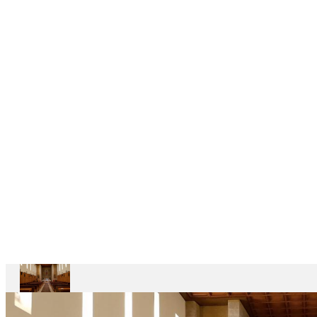
DELEGAÇÕES
6
CASAS
DEPENDENTES
Ariccia
Casa
Divin
Maestro