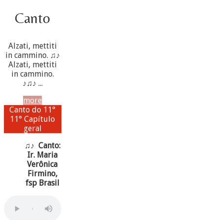
Canto
Alzati, mettiti
in cammino. ♫♪
Alzati, mettiti
in cammino.
♪♫♪ ...
more
Canto do 11°
11° Capítulo
geral
♫♪ Canto:
Ir. Maria
Verônica
Firmino,
fsp Brasil