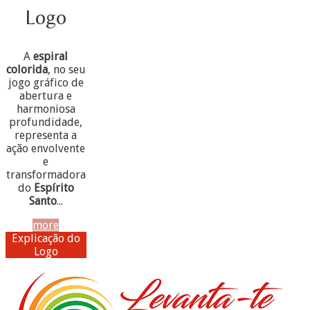
Logo
A
espiral
colorida
, no seu
jogo gráfico de
abertura e
harmoniosa
profundidade,
representa a
ação envolvente
e
transformadora
do
Espírito
Santo
...
more
Explicação do
Logo