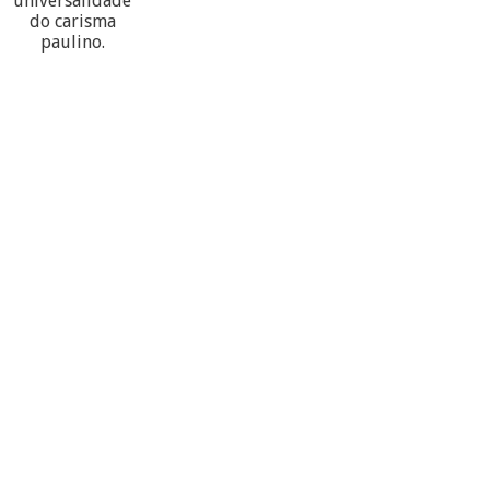
universalidade
do carisma
paulino.
60
PARTECIPANTES
10
PROVÍNCIAS