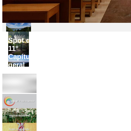
Spot do
11°
Capítulo
geral