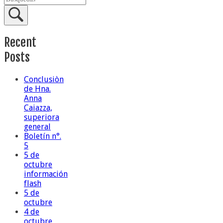
Recent
Posts
Conclusiòn
de Hna.
Anna
Caiazza,
superiora
general
Boletín n°.
5
5 de
octubre
información
flash
5 de
octubre
4 de
octubre