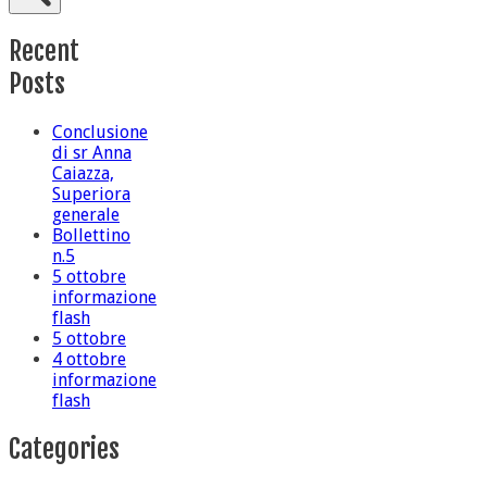
Recent
Posts
Conclusione
di sr Anna
Caiazza,
Superiora
generale
Bollettino
n.5
5 ottobre
informazione
flash
5 ottobre
4 ottobre
informazione
flash
Categories