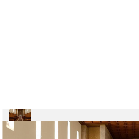
6
CASAS
DEPENDENTES
Ariccia
Casa
Divin
Maestro