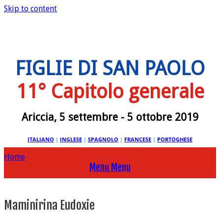
Skip to content
FIGLIE DI SAN PAOLO
11° Capitolo generale
Ariccia, 5 settembre - 5 ottobre 2019
ITALIANO
|
INGLESE
|
SPAGNOLO
|
FRANCESE
|
PORTOGHESE
Home
Menu
Menu
Maminirina Eudoxie