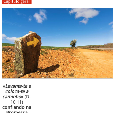
Capítulo geral
«
Levanta-te e
coloca-te a
caminho
»
(Dt
10,11)
confiando na
Promessa