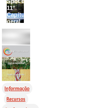
Spot do
11°
Capítulo
geral
Informação
Recursos