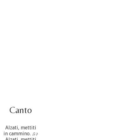
Video – Saluto della nuova Superiora generale
5 ottobre
4 ottobre informazione flash
3 ottobre foto – Elezione del Consiglio generale
4 ottobre
Canto
Alzati, mettiti
in cammino. ♫♪
Alzati, mettiti