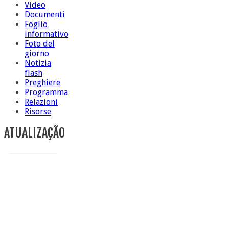
Video
Documenti
Foglio
informativo
Foto del
giorno
Notizia
flash
Preghiere
Programma
Relazioni
Risorse
ATUALIZAÇÃO
Conclusione di sr Anna Caiazza, Superiora generale
5 ottobre foto – Messa di ringraziamento
5 ottobre foto – Conclusione del Capitolo
5 ottobre informazione flash
4 ottobre foto – Udienza con Papa Francesco