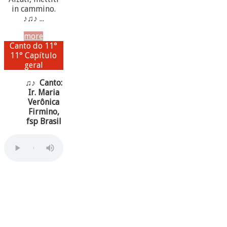
in cammino.
♪♫♪ ...
more
Canto do 11°
11° Capítulo
geral
♫♪ Canto:
Ir. Maria
Verônica
Firmino,
fsp Brasil